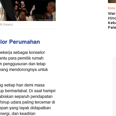
Foto
War
Hind
Keb
W (News)
Pal
elor Perumahan
bekerja sebagai konselor
ntu para pemilik rumah
n penggusuran dan tetap
h yang mendorongnya untuk
g setiap hari demi masa
p bermartabat. Di saat hampir
habiskan separuh pendapatan
irup udara paling tercemar di
pan yang layak didapatkan
ergi, dan keadilan