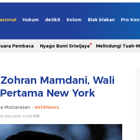
asional
Hukum
detikX
Kolom
Blak blakan
Pro Kon
Suara Pembaca
Nyago Bumi Sriwijaya
Melindungi Tuah-
k Zohran Mamdani, Wali
 Pertama New York
a Mutiarasari -
detikNews
05 Nov 2025 15:43 WIB