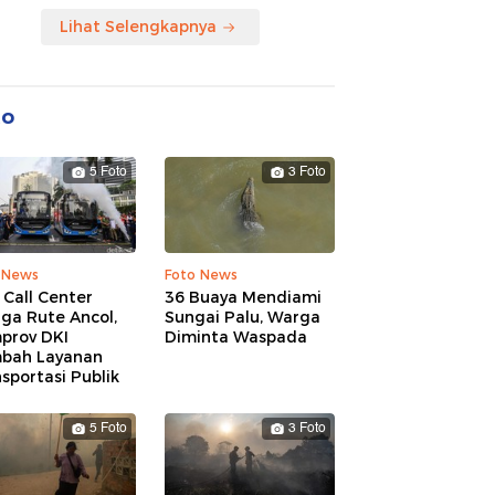
Lihat Selengkapnya
to
5 Foto
3 Foto
 News
Foto News
 Call Center
36 Buaya Mendiami
ga Rute Ancol,
Sungai Palu, Warga
prov DKI
Diminta Waspada
bah Layanan
sportasi Publik
5 Foto
3 Foto