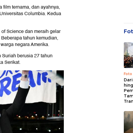
a film ternama, dan ayahnya,
Universitas Columbia. Kedua
of Science dan meraih gelar
Fo
e. Beberapa tahun kemudian,
i warga negara Amerika.
Suriah berusia 27 tahun
a Serikat.
Foto
Dari
hing
Pem
Tam
Tran