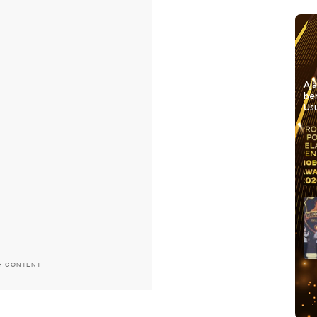
Aj
be
Usu
H CONTENT