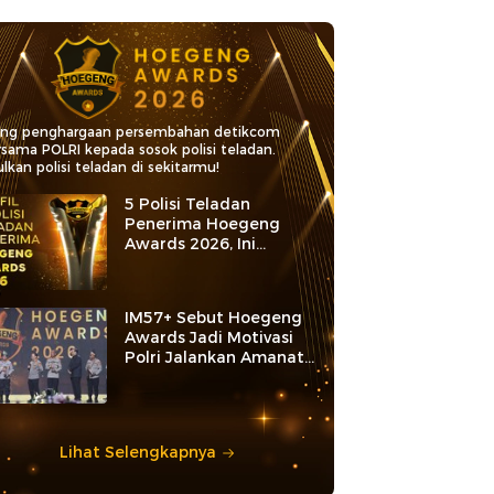
ang penghargaan persembahan detikcom
rsama POLRI kepada sosok polisi teladan.
lkan polisi teladan di sekitarmu!
5 Polisi Teladan
Penerima Hoegeng
Awards 2026, Ini
Kategori dan Kiprahnya
IM57+ Sebut Hoegeng
Awards Jadi Motivasi
Polri Jalankan Amanat
Konstitusi
Lihat Selengkapnya