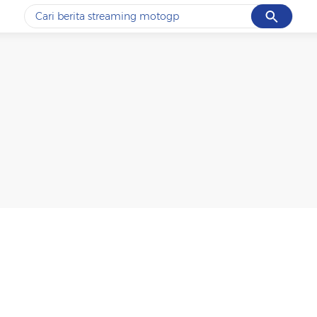
Cancel
Yang sedang ramai dicari
#1
ketik
#2
bromo
#3
streaming motogp
#4
prabowo
#5
data live draw sgp
Promoted
Terakhir yang dicari
Loading...