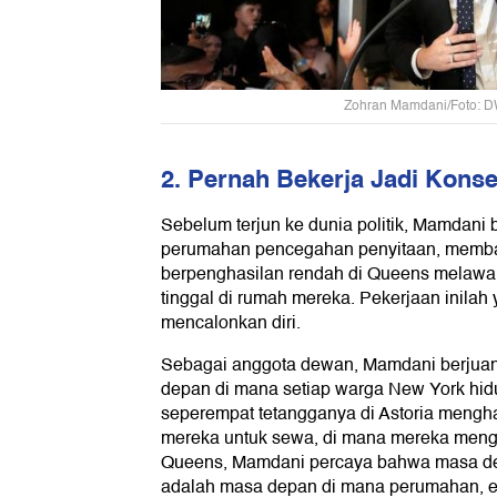
Zohran Mamdani/Foto: D
2. Pernah Bekerja Jadi Kons
Sebelum terjun ke dunia politik, Mamdani 
perumahan pencegahan penyitaan, memba
berpenghasilan rendah di Queens melawa
tinggal di rumah mereka. Pekerjaan inila
mencalonkan diri.
Sebagai anggota dewan, Mamdani berjuan
depan di mana setiap warga New York hidu
seperempat tetangganya di Astoria meng
mereka untuk sewa, di mana mereka mengh
Queens, Mamdani percaya bahwa masa de
adalah masa depan di mana perumahan, en