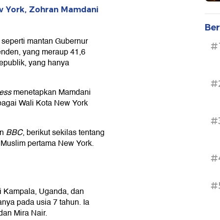
w York, Zohran Mamdani
Ber
a seperti mantan Gubernur
#
nden, yang meraup 41,6
Republik, yang hanya
#
ess
menetapkan Mamdani
agai Wali Kota New York
#
an
BBC
, berikut sekilas tentang
 Muslim pertama New York.
#
#
i Kampala, Uganda, dan
nya pada usia 7 tahun. Ia
an Mira Nair.