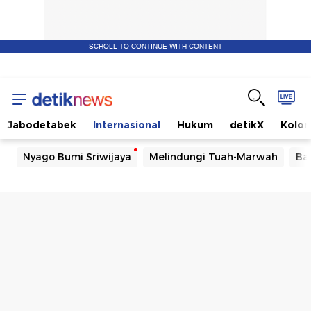
SCROLL TO CONTINUE WITH CONTENT
Jabodetabek
Internasional
Hukum
detikX
Kolo
Nyago Bumi Sriwijaya
Melindungi Tuah-Marwah
Ba