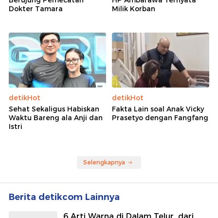
Berujung Pemecatan
HP Ambarawa Ternyata
Dokter Tamara
Milik Korban
detikHot
detikHot
Sehat Sekaligus Habiskan
Fakta Lain soal Anak Vicky
Waktu Bareng ala Anji dan
Prasetyo dengan Fangfang
Istri
Selengkapnya
Berita detikcom Lainnya
6 Arti Warna di Dalam Telur, dari