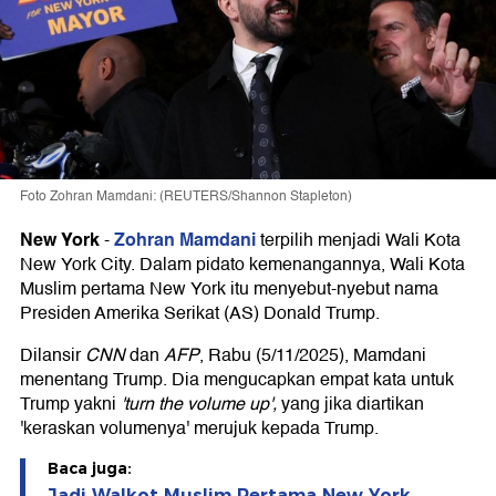
Foto Zohran Mamdani: (REUTERS/Shannon Stapleton)
New York
Zohran Mamdani
-
terpilih menjadi Wali Kota
New York City. Dalam pidato kemenangannya, Wali Kota
Muslim pertama New York itu menyebut-nyebut nama
Presiden Amerika Serikat (AS) Donald Trump.
Dilansir
CNN
dan
AFP
, Rabu (5/11/2025), Mamdani
menentang Trump. Dia mengucapkan empat kata untuk
Trump yakni
'turn the volume up',
yang jika diartikan
'keraskan volumenya' merujuk kepada Trump.
Baca juga:
Jadi Walkot Muslim Pertama New York,