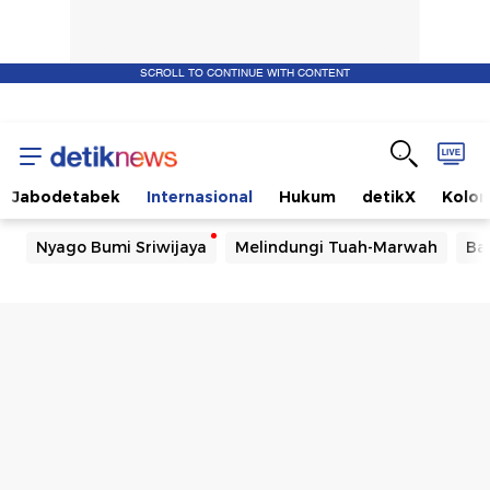
SCROLL TO CONTINUE WITH CONTENT
Jabodetabek
Internasional
Hukum
detikX
Kolo
Nyago Bumi Sriwijaya
Melindungi Tuah-Marwah
Ba