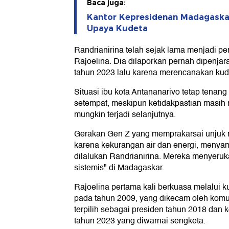
Baca juga:
Kantor Kepresidenan Madagaskar 
Upaya Kudeta
Randrianirina telah sejak lama menjadi pe
Rajoelina. Dia dilaporkan pernah dipenja
tahun 2023 lalu karena merencanakan kud
Situasi ibu kota Antananarivo tetap tenan
setempat, meskipun ketidakpastian masih
mungkin terjadi selanjutnya.
Gerakan Gen Z yang memprakarsai unjuk r
karena kekurangan air dan energi, menyam
dilalukan Randrianirina. Mereka menyeru
sistemis" di Madagaskar.
Rajoelina pertama kali berkuasa melalui k
pada tahun 2009, yang dikecam oleh komun
terpilih sebagai presiden tahun 2018 dan k
tahun 2023 yang diwarnai sengketa.