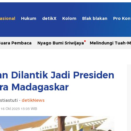
asional
Hukum
detikX
Kolom
Blak blakan
Pro Kon
Suara Pembaca
Nyago Bumi Sriwijaya
Melindungi Tuah-
an Dilantik Jadi Presiden
ra Madagaskar
stiastuti -
detikNews
 16 Okt 2025 15:05 WIB