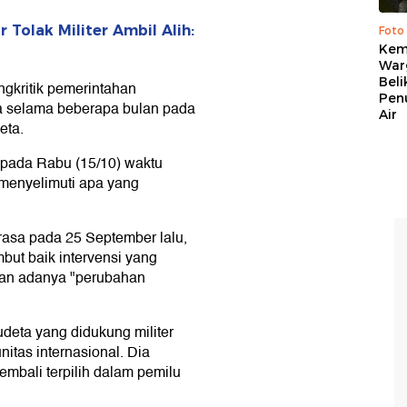
Tolak Militer Ambil Alih:
Foto
Kema
War
Beli
ngkritik pemerintahan
Pen
ra selama beberapa bulan pada
Air
eta.
g pada Rabu (15/10) waktu
 menyelimuti apa yang
asa pada 25 September lalu,
but baik intervensi yang
kan adanya "perubahan
udeta yang didukung militer
itas internasional. Dia
embali terpilih dalam pemilu