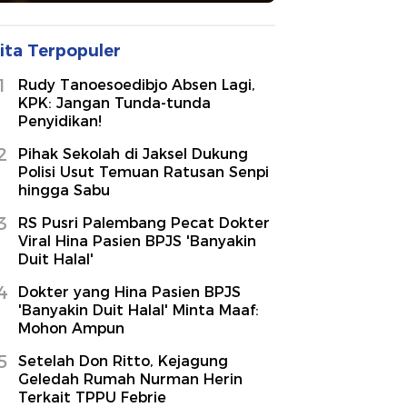
ita Terpopuler
1
Rudy Tanoesoedibjo Absen Lagi,
KPK: Jangan Tunda-tunda
Penyidikan!
2
Pihak Sekolah di Jaksel Dukung
Polisi Usut Temuan Ratusan Senpi
hingga Sabu
3
RS Pusri Palembang Pecat Dokter
Viral Hina Pasien BPJS 'Banyakin
Duit Halal'
4
Dokter yang Hina Pasien BPJS
'Banyakin Duit Halal' Minta Maaf:
Mohon Ampun
5
Setelah Don Ritto, Kejagung
Geledah Rumah Nurman Herin
Terkait TPPU Febrie