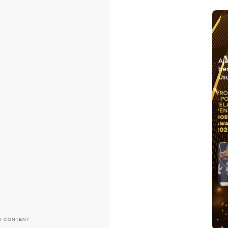
Aj
be
Usu
H CONTENT