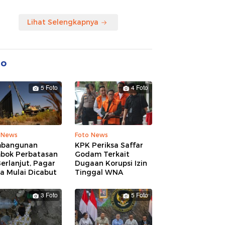
Lihat Selengkapnya
to
5 Foto
4 Foto
 News
Foto News
bangunan
KPK Periksa Saffar
bok Perbatasan
Godam Terkait
erlanjut, Pagar
Dugaan Korupsi Izin
a Mulai Dicabut
Tinggal WNA
3 Foto
5 Foto