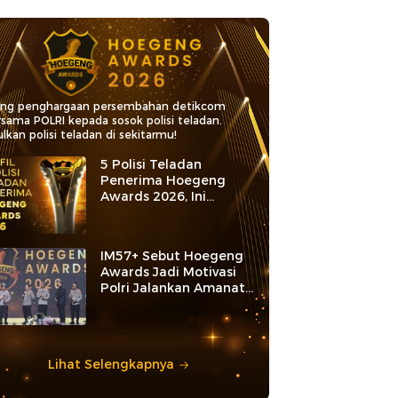
ang penghargaan persembahan detikcom
rsama POLRI kepada sosok polisi teladan.
lkan polisi teladan di sekitarmu!
5 Polisi Teladan
Penerima Hoegeng
Awards 2026, Ini
Kategori dan Kiprahnya
IM57+ Sebut Hoegeng
Awards Jadi Motivasi
Polri Jalankan Amanat
Konstitusi
Lihat Selengkapnya