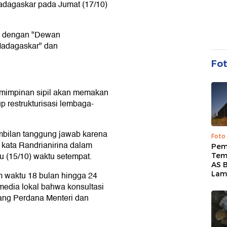
Madagaskar pada Jumat (17/10)
an dengan "Dewan
Madagaskar" dan
Fo
emimpinan sipil akan memakan
p restrukturisasi lembaga-
ambilan tanggung jawab karena
Foto
 kata Randrianirina dalam
Pem
u (15/10) waktu setempat.
Tem
AS B
Lam
m waktu 18 bulan hingga 24
edia lokal bahwa konsultasi
ang Perdana Menteri dan