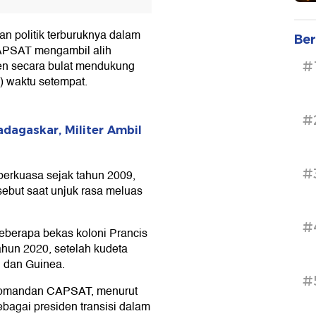
n politik terburuknya dalam
Ber
 CAPSAT mengambil alih
en secara bulat mendukung
#
) waktu setempat.
#
dagaskar, Militer Ambil
#
 berkuasa sejak tahun 2009,
ebut saat unjuk rasa meluas
#
eberapa bekas koloni Prancis
tahun 2020, setelah kudeta
n, dan Guinea.
#
 Komandan CAPSAT, menurut
sebagai presiden transisi dalam