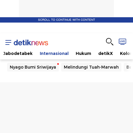
SCROLL TO CONTINUE WITH CONTENT
Jabodetabek
Internasional
Hukum
detikX
Kolo
Nyago Bumi Sriwijaya
Melindungi Tuah-Marwah
Ba