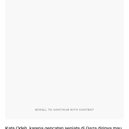
SCROLL TO CONTINUE WITH CONTENT
Kata Odeh, karena gencatan senjata di Gaza dirinya mau