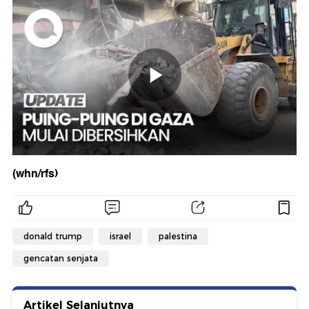
(whn/rfs)
donald trump
israel
palestina
gencatan senjata
Artikel Selanjutnya