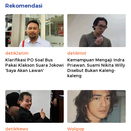
Rekomendasi
detikJatim
detikHot
Klarifikasi PO Soal Bus
Kemampuan Mengaji Indra
Pakai Klakson Suara Jokowi
Priawan, Suami Nikita Willy
'Saya Akan Lawan'
Disebut Bukan Kaleng-
kaleng
detikNews
Wolipop