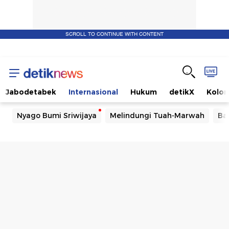
SCROLL TO CONTINUE WITH CONTENT
Jabodetabek
Internasional
Hukum
detikX
Kolo
Nyago Bumi Sriwijaya
Melindungi Tuah-Marwah
Ba