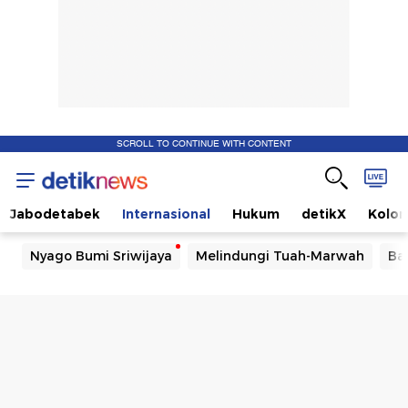
SCROLL TO CONTINUE WITH CONTENT
Jabodetabek
Internasional
Hukum
detikX
Kolo
Nyago Bumi Sriwijaya
Melindungi Tuah-Marwah
Ba