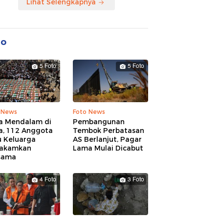
Lihat Selengkapnya
to
5 Foto
5 Foto
 News
Foto News
a Mendalam di
Pembangunan
a, 112 Anggota
Tembok Perbatasan
u Keluarga
AS Berlanjut, Pagar
akamkan
Lama Mulai Dicabut
sama
4 Foto
3 Foto