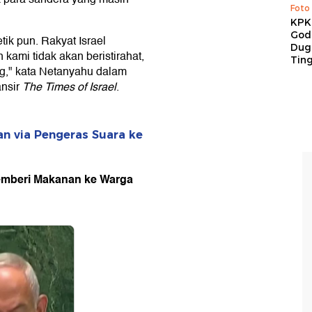
Foto
KPK 
God
ik pun. Rakyat Israel
Duga
kami tidak akan beristirahat,
Tin
," kata Netanyahu dalam
ansir
The Times of Israel
.
an via Pengeras Suara ke
emberi Makanan ke Warga