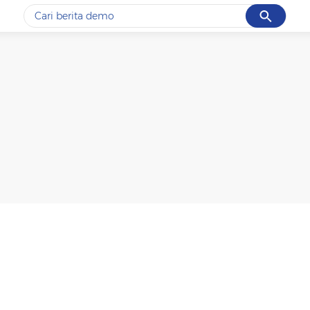
Cancel
Yang sedang ramai dicari
#1
data live draw sgp
#2
gempa hari ini
#3
prabowo
#4
iran
#5
demo
Promoted
Terakhir yang dicari
Loading...