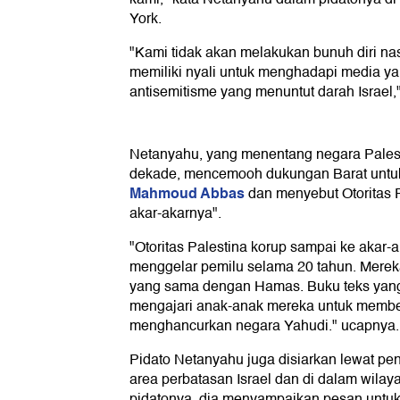
York.
"Kami tidak akan melakukan bunuh diri na
memiliki nyali untuk menghadapi media 
antisemitisme yang menuntut darah Israel,
Netanyahu, yang menentang negara Pales
dekade, mencemooh dukungan Barat untuk
Mahmoud Abbas
dan menyebut Otoritas P
akar-akarnya".
"Otoritas Palestina korup sampai ke akar-
menggelar pemilu selama 20 tahun. Mere
yang sama dengan Hamas. Buku teks yang
mengajari anak-anak mereka untuk membe
menghancurkan negara Yahudi." ucapnya.
Pidato Netanyahu juga disiarkan lewat pe
area perbatasan Israel dan di dalam wilay
pidatonya, dia menyampaikan pesan untuk