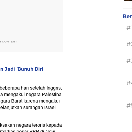
Ber
#
H CONTENT
#
#
 Jadi 'Bunuh Diri
#
eberapa hari setelah Inggris,
ya mengakui negara Palestina.
egara Barat karena mengakui
#
melanjutkan serangan Israel
ksakan negara teroris kepada
i markas besar PBB di New