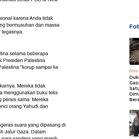
sional karena Anda tidak
yang bermusuhan dan massa
Fo
" tegasnya.
tina selama beberapa
 Presiden Palestina
alestina "korup sampai ke
Foto
Duk
Gaz
akarnya. Mereka tidak
Sat
ka menggunakan buku teks
Dim
 persis sama. Mereka
Ber
nci orang Yahudi dan
ngeras suara yang dipasang di
ah Jalur Gaza. Dalam
 para sandera yang masih