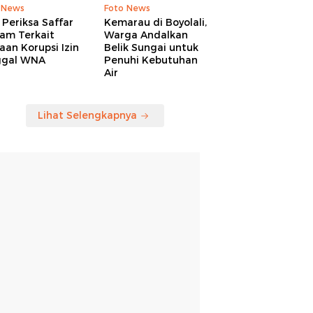
 News
Foto News
Periksa Saffar
Kemarau di Boyolali,
am Terkait
Warga Andalkan
an Korupsi Izin
Belik Sungai untuk
ggal WNA
Penuhi Kebutuhan
Air
Lihat Selengkapnya