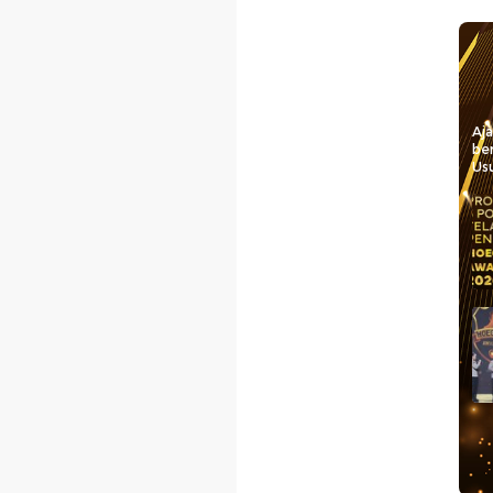
Aj
be
Usu