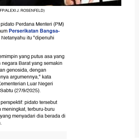
a AFP/ALEXI J. ROSENFELD)
idato Perdana Menteri (PM)
Perserikatan Bangsa-
Umum
 Netanyahu itu "dipenuhi
pemimpin yang putus asa yang
n negara Barat yang semakin
kan genosida, dengan
unya argumennya," kata
Kementerian Luar Negeri
 Sabtu (27/9/2025).
perspektif: pidato tersebut
 meningkat, terburu-buru
yang menyadari dia berada di
.