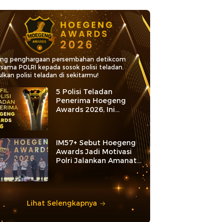
ang penghargaan persembahan detikcom
rsama POLRI kepada sosok polisi teladan.
lkan polisi teladan di sekitarmu!
5 Polisi Teladan
Penerima Hoegeng
Awards 2026, Ini
Kategori dan Kiprahnya
IM57+ Sebut Hoegeng
Awards Jadi Motivasi
Polri Jalankan Amanat
Konstitusi
Lihat Selengkapnya