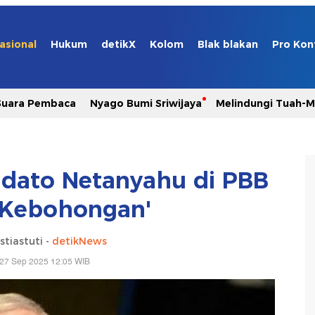
asional
Hukum
detikX
Kolom
Blak blakan
Pro Kon
Suara Pembaca
Nyago Bumi Sriwijaya
Melindungi Tuah-
Pidato Netanyahu di PBB
 Kebohongan'
stiastuti -
detikNews
 27 Sep 2025 12:05 WIB