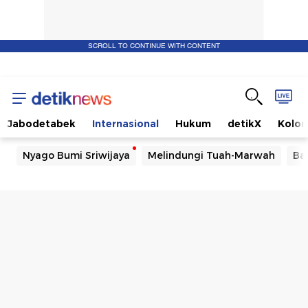
SCROLL TO CONTINUE WITH CONTENT
Jabodetabek
Internasional
Hukum
detikX
Kolo
Nyago Bumi Sriwijaya
Melindungi Tuah-Marwah
Ba