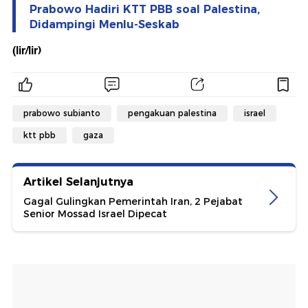
Prabowo Hadiri KTT PBB soal Palestina,
Didampingi Menlu-Seskab
(lir/lir)
prabowo subianto
pengakuan palestina
israel
ktt pbb
gaza
Artikel Selanjutnya
Gagal Gulingkan Pemerintah Iran, 2 Pejabat
Senior Mossad Israel Dipecat