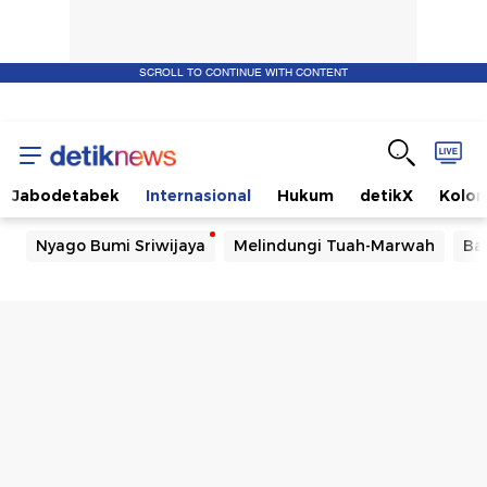
SCROLL TO CONTINUE WITH CONTENT
Jabodetabek
Internasional
Hukum
detikX
Kolo
Nyago Bumi Sriwijaya
Melindungi Tuah-Marwah
Ba