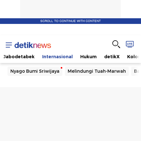
SCROLL TO CONTINUE WITH CONTENT
Jabodetabek
Internasional
Hukum
detikX
Kolo
Nyago Bumi Sriwijaya
Melindungi Tuah-Marwah
Ba