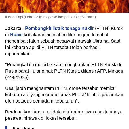
ilustrasi api (Foto: Getty Images/iStockphoto/OlgaMiltsova)
Jakarta
Pembangkit listrik tenaga nuklir
-
(PLTN) Kursk
Rusia
di
kebakaran setelah militer negara tersebut
menembak jatuh sebuah pesawat nirawak Ukraina. Saat
ini kobaran api di PLTN tersebut telah berhasil
dipadamkan.
"Perangkat itu meledak saat menghantam PLTN Kursk di
Rusia barat", ujar pihak PLTN Kursk, dilansir AFP, Minggu
(24/8/2025).
Usai jatuh menghantam PLTN, drone tersebut memicu
kobaran api yang menurut pihak PLTN "telah dipadamkan
oleh petugas pemadam kebakaran".
Berdasarkan laporan, tidak ada korban jiwa atas jatuhnya
pesawat nirawak di lokasi tersebut.
Baca juga: