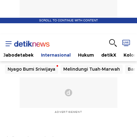
SCROLL TO CONTINUE WITH CONTENT
Jabodetabek
Internasional
Hukum
detikX
Kolo
Nyago Bumi Sriwijaya
Melindungi Tuah-Marwah
Ban
ADVERTISEMENT