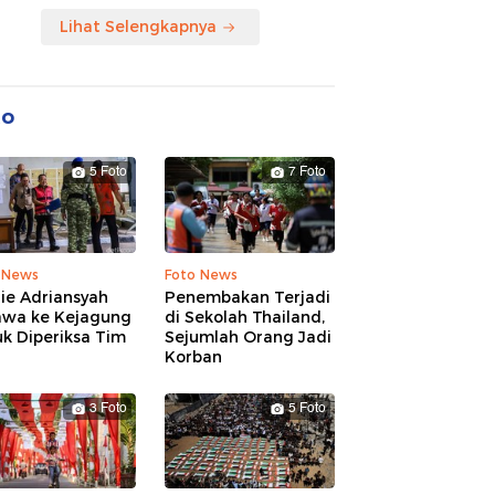
Lihat Selengkapnya
to
5 Foto
7 Foto
 News
Foto News
ie Adriansyah
Penembakan Terjadi
awa ke Kejagung
di Sekolah Thailand,
k Diperiksa Tim
Sejumlah Orang Jadi
Korban
3 Foto
5 Foto