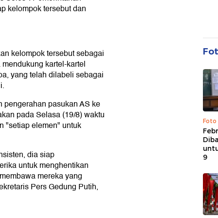
p kelompok tersebut dan
Fo
n kelompok tersebut sebagai
 mendukung kartel-kartel
a, yang telah dilabeli sebagai
i.
an pengerahan pasukan AS ke
kan pada Selasa (19/8) waktu
Foto
"setiap elemen" untuk
Febr
Dib
untu
sisten, dia siap
9
rika untuk menghentikan
uk membawa mereka yang
ekretaris Pers Gedung Putih,