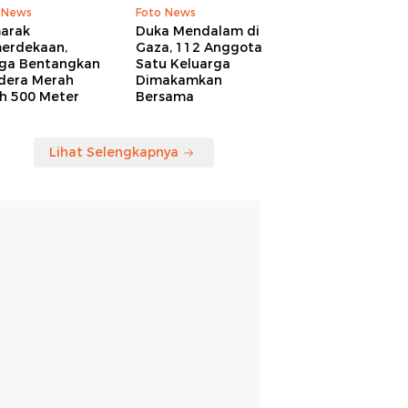
 News
Foto News
arak
Duka Mendalam di
erdekaan,
Gaza, 112 Anggota
ga Bentangkan
Satu Keluarga
dera Merah
Dimakamkan
ih 500 Meter
Bersama
Lihat Selengkapnya