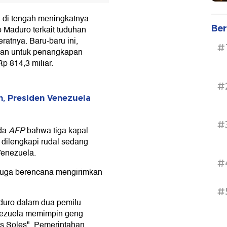
n di tengah meningkatnya
Ber
 Maduro terkait tuduhan
ratnya. Baru-baru ini,
#
an untuk penangkapan
p 814,3 miliar.
#
, Presiden Venezuela
#
ada
AFP
bahwa tiga kapal
 dilengkapi rudal sedang
Venezuela.
#
juga berencana mengirimkan
#
duro dalam dua pemilu
nezuela memimpin geng
os Soles". Pemerintahan