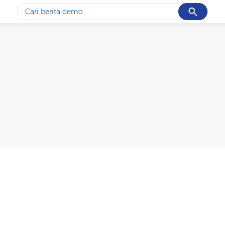
Cancel
Yang sedang ramai dicari
#1
piala presiden 2026
#2
prabowo
#3
gempa hari ini
#4
demo
#5
iran
Promoted
Terakhir yang dicari
Loading...