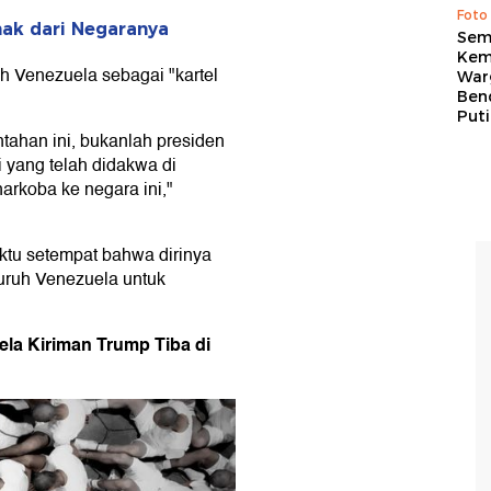
Foto
nak dari Negaranya
Sem
Kem
 Venezuela sebagai "kartel
War
Ben
Put
ahan ini, bukanlah presiden
i yang telah didakwa di
rkoba ke negara ini,"
tu setempat bahwa dirinya
luruh Venezuela untuk
ela Kiriman Trump Tiba di