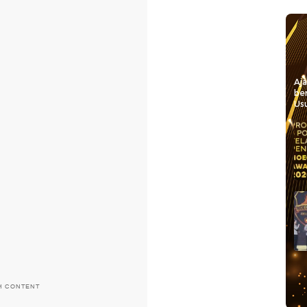
Aj
be
Usu
H CONTENT