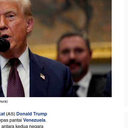
mura)
kat
Donald Trump
(AS)
Venezuela
epas pantai
.
n antara kedua negara