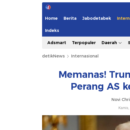
Home
Berita
Jabodetabek
Intern
Indeks
Adsmart
Terpopuler
Daerah
detikNews
Internasional
Memanas! Trum
Perang AS k
Novi Chri
Kamis,