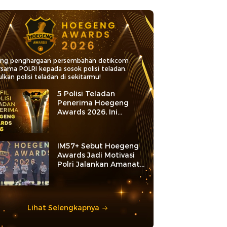
ang penghargaan persembahan detikcom
rsama POLRI kepada sosok polisi teladan.
lkan polisi teladan di sekitarmu!
5 Polisi Teladan
Penerima Hoegeng
Awards 2026, Ini
Kategori dan Kiprahnya
IM57+ Sebut Hoegeng
Awards Jadi Motivasi
Polri Jalankan Amanat
Konstitusi
Lihat Selengkapnya