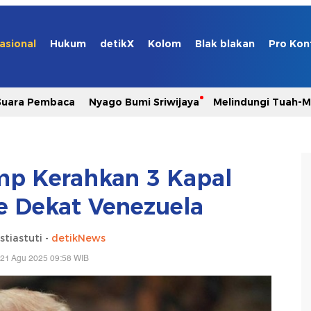
asional
Hukum
detikX
Kolom
Blak blakan
Pro Kon
Suara Pembaca
Nyago Bumi Sriwijaya
Melindungi Tuah-
p Kerahkan 3 Kapal
e Dekat Venezuela
stiastuti -
detikNews
 21 Agu 2025 09:58 WIB