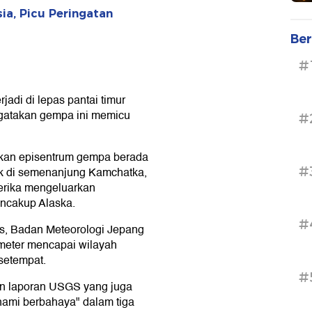
a, Picu Peringatan
Ber
#
adi di lepas pantai timur
gatakan gempa ini memicu
#
akan episentrum gempa berada
#
vsk di semenanjung Kamchatka,
merika mengeluarkan
encakup Alaska.
#
rs, Badan Meteorologi Jepang
 meter mencapai wilayah
 setempat.
#
an laporan USGS yang juga
ami berbahaya" dalam tiga