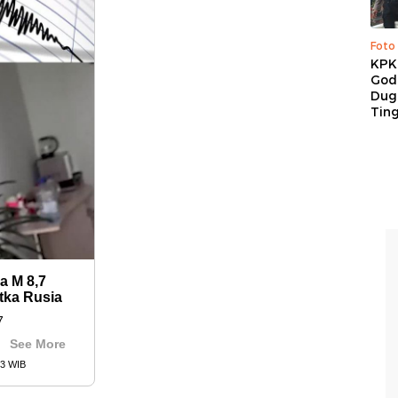
Foto
KPK 
God
Duga
Tin