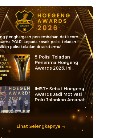
ang penghargaan persembahan detikcom
rsama POLRI kepada sosok polisi teladan.
lkan polisi teladan di sekitarmu!
5 Polisi Teladan
Penerima Hoegeng
Awards 2026, Ini
Kategori dan Kiprahnya
IM57+ Sebut Hoegeng
Awards Jadi Motivasi
Polri Jalankan Amanat
Konstitusi
Lihat Selengkapnya