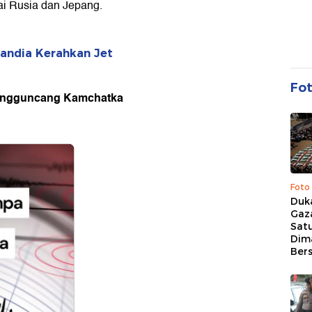
ai Rusia dan Jepang.
landia Kerahkan Jet
Fo
 Mengguncang Kamchatka
Foto
Duk
Gaz
Sat
Dim
Ber