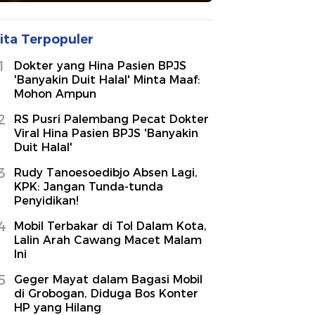
ita Terpopuler
1
Dokter yang Hina Pasien BPJS
'Banyakin Duit Halal' Minta Maaf:
Mohon Ampun
2
RS Pusri Palembang Pecat Dokter
Viral Hina Pasien BPJS 'Banyakin
Duit Halal'
3
Rudy Tanoesoedibjo Absen Lagi,
KPK: Jangan Tunda-tunda
Penyidikan!
4
Mobil Terbakar di Tol Dalam Kota,
Lalin Arah Cawang Macet Malam
Ini
5
Geger Mayat dalam Bagasi Mobil
di Grobogan, Diduga Bos Konter
HP yang Hilang