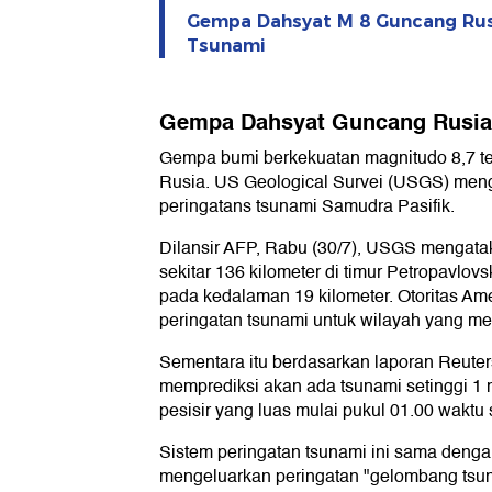
Gempa Dahsyat M 8 Guncang Rusi
Tsunami
Gempa Dahsyat Guncang Rusia
Gempa bumi berkekuatan magnitudo 8,7 terj
Rusia. US Geological Survei (USGS) men
peringatans tsunami Samudra Pasifik.
Dilansir AFP, Rabu (30/7), USGS mengat
sekitar 136 kilometer di timur Petropavlo
pada kedalaman 19 kilometer. Otoritas A
peringatan tsunami untuk wilayah yang m
Sementara itu berdasarkan laporan Reute
memprediksi akan ada tsunami setinggi 1
pesisir yang luas mulai pukul 01.00 waktu
Sistem peringatan tsunami ini sama deng
mengeluarkan peringatan "gelombang tsun