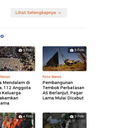
Lihat Selengkapnya
to
5 Foto
5 Foto
 News
Foto News
a Mendalam di
Pembangunan
a, 112 Anggota
Tembok Perbatasan
u Keluarga
AS Berlanjut, Pagar
akamkan
Lama Mulai Dicabut
sama
4 Foto
3 Foto