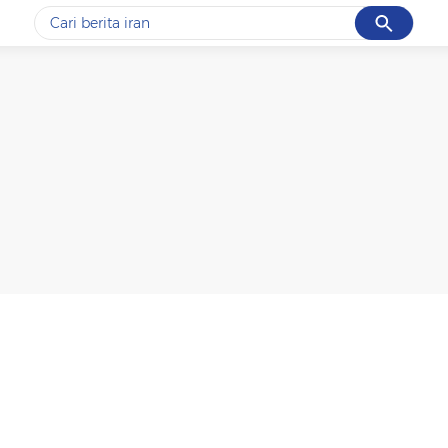
Cancel
Yang sedang ramai dicari
#1
gempa hari ini
#2
gempa
#3
prabowo
#4
iran
#5
demo
Promoted
Terakhir yang dicari
Loading...