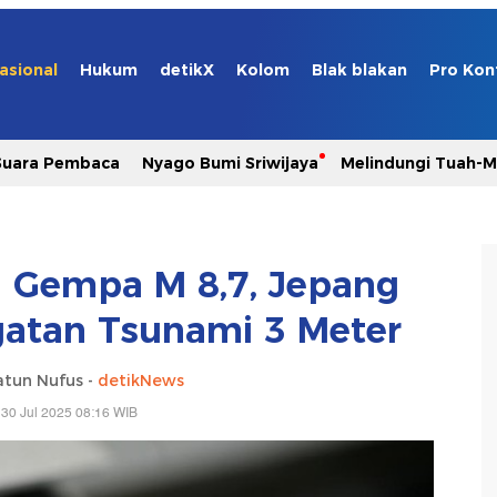
asional
Hukum
detikX
Kolom
Blak blakan
Pro Kon
Suara Pembaca
Nyago Bumi Sriwijaya
Melindungi Tuah-
 Gempa M 8,7, Jepang
gatan Tsunami 3 Meter
atun Nufus -
detikNews
30 Jul 2025 08:16 WIB