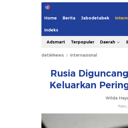
Home
Berita
Jabodetabek
Intern
Indeks
Adsmart
Terpopuler
Daerah
detikNews
Internasional
Rusia Diguncang
Keluarkan Perin
Wilda Hay
Rabu, 