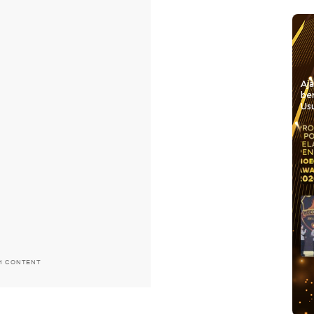
Aj
be
Usu
H CONTENT