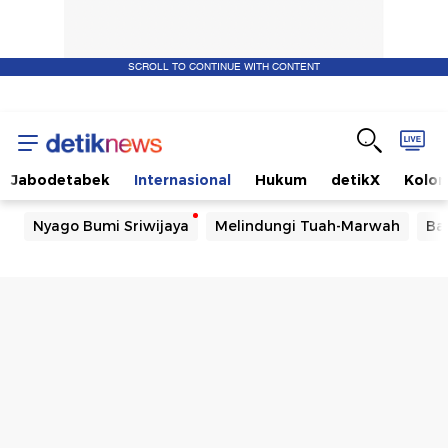
SCROLL TO CONTINUE WITH CONTENT
Jabodetabek
Internasional
Hukum
detikX
Kolo
Nyago Bumi Sriwijaya
Melindungi Tuah-Marwah
Ba