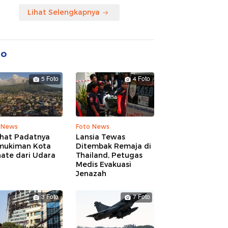
Lihat Selengkapnya
to
5 Foto
4 Foto
 News
Foto News
ihat Padatnya
Lansia Tewas
mukiman Kota
Ditembak Remaja di
nate dari Udara
Thailand, Petugas
Medis Evakuasi
Jenazah
3 Foto
7 Foto