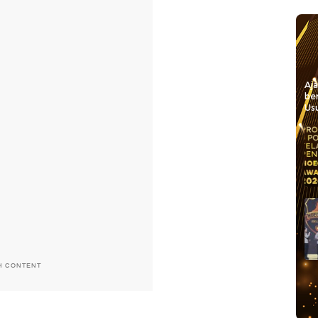
Aj
be
Usu
H CONTENT