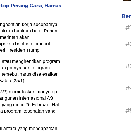
etop Perang Gaza, Hamas
Ber
nghentian kerja secepatnya
#
ntikan bantuan baru. Pesan
merintah akan
pakah bantuan tersebut
#
eri Presiden Trump.
, atau menghentikan program
#
kian pernyataan telegram
 tersebut harus diselesaikan
 Sabtu (25/1).
#
27/2) memutuskan menyetop
angunan Internasional AS
ang dirilis 25 Februari. Hal
#
ta program kesehatan yang
i antara yang mendapatkan