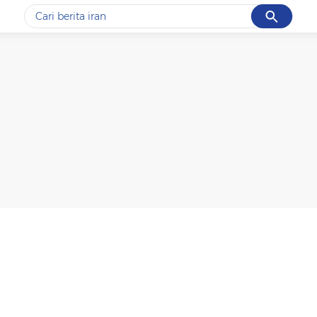
Cancel
Yang sedang ramai dicari
#1
data live draw sgp
#2
kebakaran
#3
prabowo
#4
iran
#5
gempa hari ini
Promoted
Terakhir yang dicari
Loading...