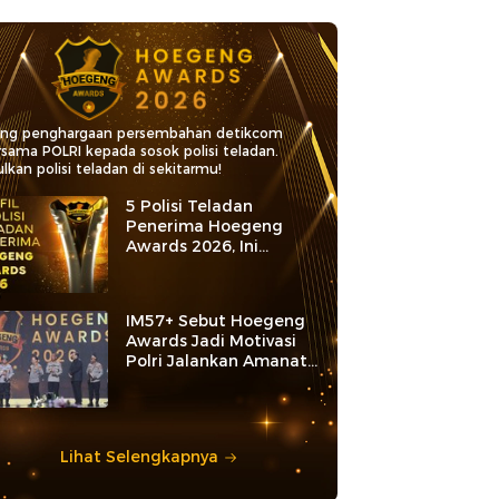
ang penghargaan persembahan detikcom
rsama POLRI kepada sosok polisi teladan.
lkan polisi teladan di sekitarmu!
5 Polisi Teladan
Penerima Hoegeng
Awards 2026, Ini
Kategori dan Kiprahnya
IM57+ Sebut Hoegeng
Awards Jadi Motivasi
Polri Jalankan Amanat
Konstitusi
Lihat Selengkapnya