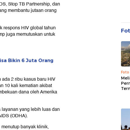
S, Stop TB Partnership, dan
 yang membantu jutaan orang
k respons HIV global tahun
Fo
rump juga memutuskan untuk
sa Bikin 6 Juta Orang
Foto
ada 2 ribu kasus baru HIV
Mel
Per
an 10 kali kematian akibat
Ter
pembekuan dana oleh Amerika
layanan yang lebih luas dan
-AIDS (ODHA).
h menutup banyak klinik,