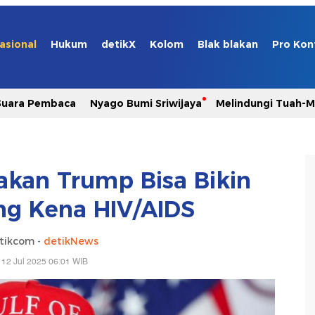
asional
Hukum
detikX
Kolom
Blak blakan
Pro Kon
Suara Pembaca
Nyago Bumi Sriwijaya
Melindungi Tuah-
jakan Trump Bisa Bikin
ng Kena HIV/AIDS
tikcom -
detikNews
 12 Jul 2025 06:01 WIB