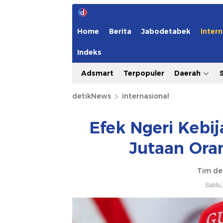
Home
Berita
Jabodetabek
Intern
Indeks
Adsmart
Terpopuler
Daerah
detikNews
Internasional
Efek Ngeri Kebi
Jutaan Ora
Tim de
Sabtu,