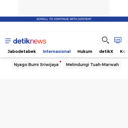
SCROLL TO CONTINUE WITH CONTENT
a
Jabodetabek
Internasional
Hukum
detikX
Ko
Nyago Bumi Sriwijaya
Melindungi Tuah-Marwah