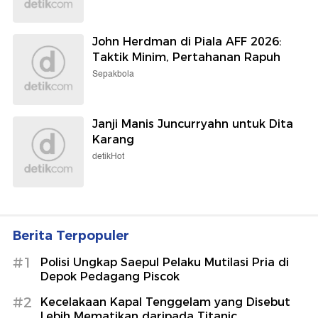
John Herdman di Piala AFF 2026:
Taktik Minim, Pertahanan Rapuh
Sepakbola
Janji Manis Juncurryahn untuk Dita
Karang
detikHot
Berita Terpopuler
#1
Polisi Ungkap Saepul Pelaku Mutilasi Pria di
Depok Pedagang Piscok
#2
Kecelakaan Kapal Tenggelam yang Disebut
Lebih Mematikan daripada Titanic