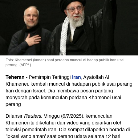
Foto: Khamenei (kanan) saat perdana muncul di hadap publik Iran usai
perang. (AFP/-)
Teheran
Iran
-
Pemimpin Tertinggi
, Ayatollah Ali
Khamenei, kembali muncul di hadapan publik usai perang
Iran dengan Israel. Dia membawa pesan pantang
menyerah pada kemunculan perdana Khamenei usai
perang.
Dilansir
Reuters
, Minggu (6/7/2025), kemunculan
Khamenei itu diketahui dari video yang disiarkan oleh
televisi pemerintah Iran. Dia sempat dilaporkan berada di
'lokasi yang aman' saat perang udara selama 12 hari