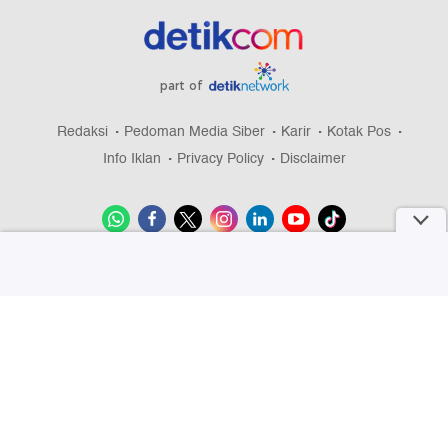
part of
Redaksi
Pedoman Media Siber
Karir
Kotak Pos
Info Iklan
Privacy Policy
Disclaimer
Download aplikasi detikcom
Copyright @ 2026 detikcom, All right reserved