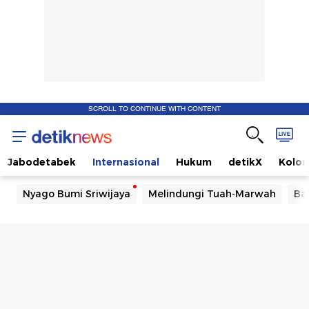
SCROLL TO CONTINUE WITH CONTENT
Jabodetabek
Internasional
Hukum
detikX
Kolo
Nyago Bumi Sriwijaya
Melindungi Tuah-Marwah
Ba