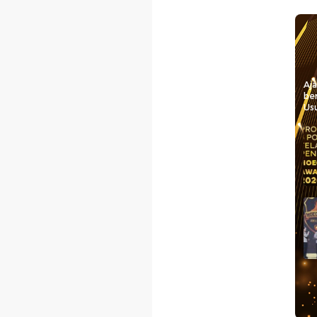
Aj
be
Usu