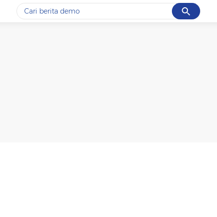
Cancel
Yang sedang ramai dicari
#1
gempa hari ini
#2
gempa
#3
prabowo
#4
iran
#5
demo
Promoted
Terakhir yang dicari
Loading...