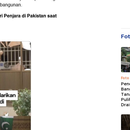
n bangunan.
i Penjara di Pakistan saat
Fo
Foto
Pen
Bang
Tan
Puli
Dra