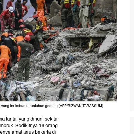
an yang tertimbun reruntuhan gedung (AFP/RIZWAN TABASSUM)
 lantai yang dihuni sekitar
ambruk. Sedikitnya 16 orang
enyelamat terus bekerja di