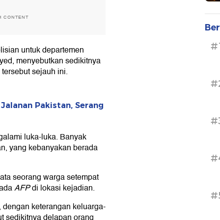
H CONTENT
Ber
#
olisian untuk departemen
yed, menyebutkan sedikitnya
tersebut sejauh ini.
#
i Jalanan Pakistan, Serang
#
galami luka-luka. Banyak
uan, yang kebanyakan berada
#
 kata seorang warga setempat
pada
AFP
di lokasi kejadian.
#
 dengan keterangan keluarga-
t sedikitnya delapan orang