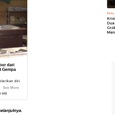
Foto
Kris
Dua 
Gro
Men
elanjutnya.