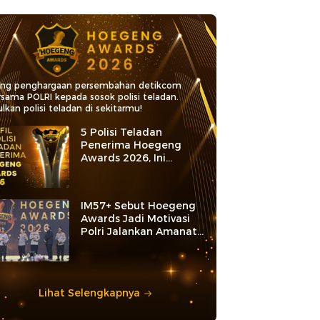
ang penghargaan persembahan detikcom
rsama POLRI kepada sosok polisi teladan.
lkan polisi teladan di sekitarmu!
5 Polisi Teladan
Penerima Hoegeng
Awards 2026, Ini
Kategori dan Kiprahnya
IM57+ Sebut Hoegeng
Awards Jadi Motivasi
Polri Jalankan Amanat
Konstitusi
Lihat Selengkapnya