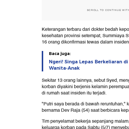
SCROLL TO CONTINUE WIT
Keterangan terbaru dari dokter bedah kep
kesehatan provinsi setempat, Summiaya S
16 orang dikonfirmasi tewas dalam insiden 
Baca juga:
Ngeri! Singa Lepas Berkeliaran d
Wanita-Anak
Sekitar 13 orang lainnya, sebut Syed, men
korban diyakini berjenis kelamin peremp
di rumah saat insiden itu terjadi.
"Putri saya berada di bawah reruntuhan,"
bernama Dev Raja (54) saat berbicara ke
Tim penyelamat bekerja sepanjang malam,
keluarga korban pada Sabtu (5/7) menyebu