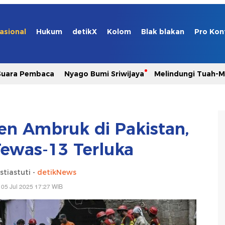
asional
Hukum
detikX
Kolom
Blak blakan
Pro Kon
Suara Pembaca
Nyago Bumi Sriwijaya
Melindungi Tuah-
n Ambruk di Pakistan,
ewas-13 Terluka
stiastuti -
detikNews
 05 Jul 2025 17:27 WIB