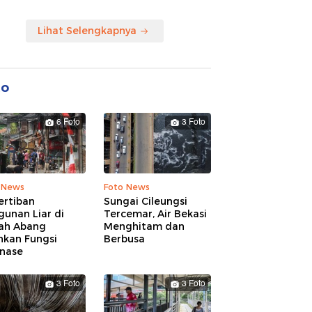
Lihat Selengkapnya
to
6 Foto
3 Foto
 News
Foto News
ertiban
Sungai Cileungsi
unan Liar di
Tercemar, Air Bekasi
ah Abang
Menghitam dan
hkan Fungsi
Berbusa
inase
3 Foto
3 Foto