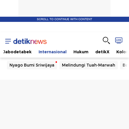
SCROLL TO CONTINUE WITH CONTENT
Jabodetabek
Internasional
Hukum
detikX
Kolo
Nyago Bumi Sriwijaya
Melindungi Tuah-Marwah
Ba