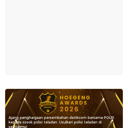
Ajang penghargaan persembahan detikcom bersama POLRI
kepada sosok polisi teladan. Usulkan polisi teladan di
sekitarmu!