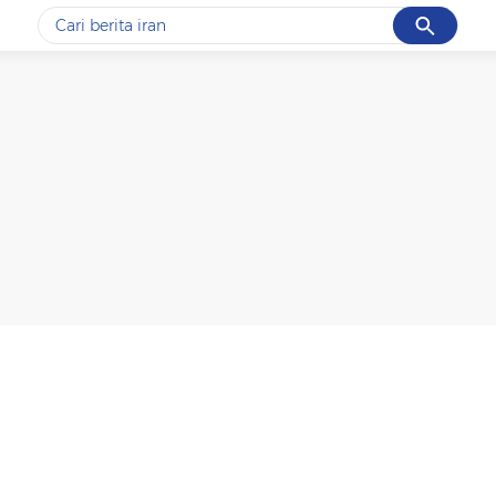
Cancel
Yang sedang ramai dicari
#1
data live draw sgp
#2
gempa hari ini
#3
prabowo
#4
iran
#5
demo
Promoted
Terakhir yang dicari
Loading...