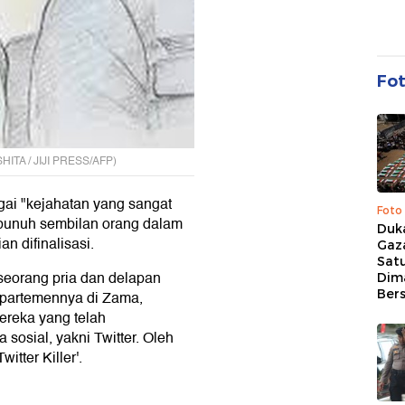
Fo
SHITA / JIJI PRESS/AFP)
i "kejahatan yang sangat
Foto
mbunuh sembilan orang dalam
Duk
n difinalisasi.
Gaz
Sat
seorang pria dan delapan
Dim
Ber
 apartemennya di Zama,
ereka yang telah
sosial, yakni Twitter. Oleh
witter Killer'.