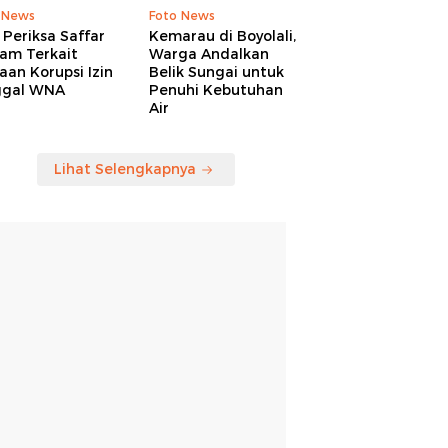
 News
Foto News
Periksa Saffar
Kemarau di Boyolali,
am Terkait
Warga Andalkan
an Korupsi Izin
Belik Sungai untuk
ggal WNA
Penuhi Kebutuhan
Air
Lihat Selengkapnya