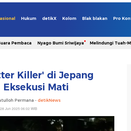
asional
Hukum
detikX
Kolom
Blak blakan
Pro Kon
Suara Pembaca
Nyago Bumi Sriwijaya
Melindungi Tuah-
ter Killer' di Jepang
 Eksekusi Mati
tulloh Permana -
detikNews
 28 Jun 2025 06:02 WIB