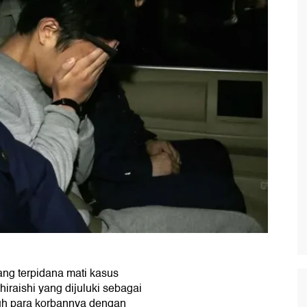
ng terpidana mati kasus
raishi yang dijuluki sebagai
unuh para korbannya dengan