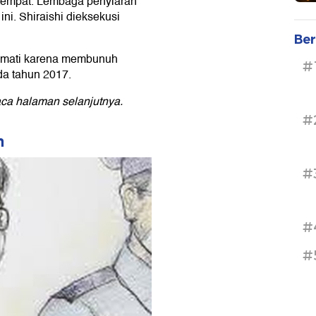
etempat. Lembaga penyiaran
ni. Shiraishi dieksekusi
Ber
an mati karena membunuh
#
da tahun 2017.
ca halaman selanjutnya.
#
n
#
#
#