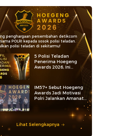
ang penghargaan persembahan detikcom
rsama POLRI kepada sosok polisi teladan.
lkan polisi teladan di sekitarmu!
5 Polisi Teladan
Penerima Hoegeng
Awards 2026, Ini
Kategori dan Kiprahnya
IM57+ Sebut Hoegeng
Awards Jadi Motivasi
Polri Jalankan Amanat
Konstitusi
Lihat Selengkapnya