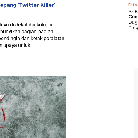
pang 'Twitter Killer'
Foto
KPK 
God
Duga
ya di dekat ibu kota, ia
Tin
bunyikan bagian-bagian
pendingin dan kotak peralatan
m upaya untuk