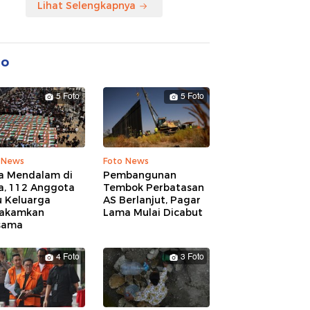
Lihat Selengkapnya
to
5 Foto
5 Foto
 News
Foto News
a Mendalam di
Pembangunan
a, 112 Anggota
Tembok Perbatasan
u Keluarga
AS Berlanjut, Pagar
akamkan
Lama Mulai Dicabut
sama
4 Foto
3 Foto