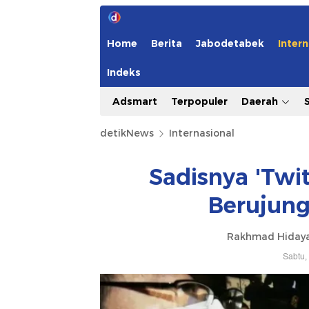
Home
Berita
Jabodetabek
Intern
Indeks
Adsmart
Terpopuler
Daerah
detikNews
Internasional
Sadisnya 'Twit
Berujung
Rakhmad Hidaya
Sabtu,