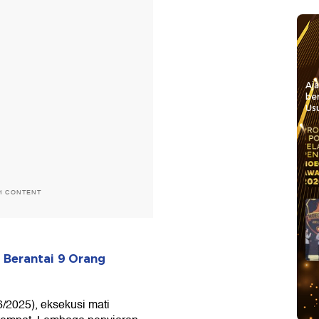
Aj
be
Usu
H CONTENT
Berantai 9 Orang
/2025), eksekusi mati