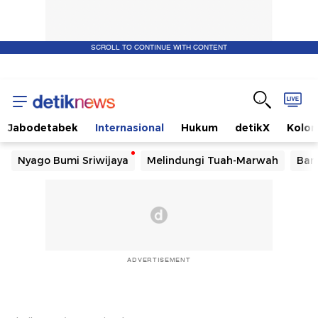
SCROLL TO CONTINUE WITH CONTENT
Jabodetabek
Internasional
Hukum
detikX
Kolo
Nyago Bumi Sriwijaya
Melindungi Tuah-Marwah
Ban
ADVERTISEMENT