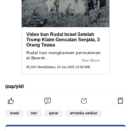
(zap/yld)
israel
iran
qatar
amerika serikat