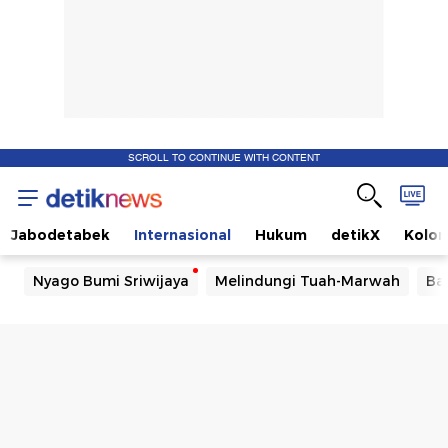
SCROLL TO CONTINUE WITH CONTENT
Jabodetabek
Internasional
Hukum
detikX
Kolo
Nyago Bumi Sriwijaya
Melindungi Tuah-Marwah
Ba