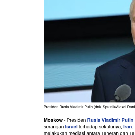
Presiden Rusia Vladimir Putin (dok. Sputnik/Alexei D
Moskow
Rusia
Vladimir Putin
-
Presiden
Israel
Iran
serangan
terhadap sekutunya,
.
melakukan mediasi antara Teheran dan Te