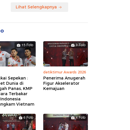
Lihat Selengkapnya
to
15 Foto
9 Foto
detiktimur Awards 2026
kai Sepekan :
Penerima Anugerah
et Dunia di
Figur Akselerator
gah Panas, KMP
Kemajuan
iara Terbakar
 Indonesia
ungkam Vietnam
6 Foto
4 Foto