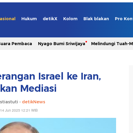
asional
Hukum
detikX
Kolom
Blak blakan
Pro Kon
Suara Pembaca
Nyago Bumi Sriwijaya
Melindungi Tuah-
angan Israel ke Iran,
kan Mediasi
stiastuti -
detikNews
 14 Jun 2025 12:21 WIB