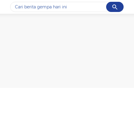
Cancel
Yang sedang ramai dicari
#1
data live draw sgp
#2
iran
#3
senjata
#4
prabowo
#5
gempa hari ini
Promoted
Terakhir yang dicari
Loading...