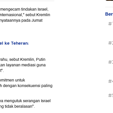
mengecam tindakan Israel,
Ber
ernasional," sebut Kremlin
rnyataannya pada Jumat
#
#
el ke Teheran:
hu, sebut Kremlin, Putin
#
an layanan mediasi guna
t".
omitmen untuk
#
nuh dengan konsekuensi paling
#
a mengutuk serangan Israel
ng tidak beralasan".