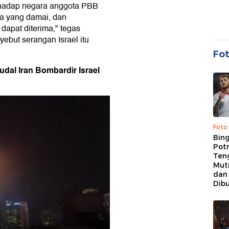
erhadap negara anggota PBB
ta yang damai, dan
k dapat diterima," tegas
ebut serangan Israel itu
Fo
udal Iran Bombardir Israel
Foto
Bing
Potr
Ten
Mut
dan
Dib