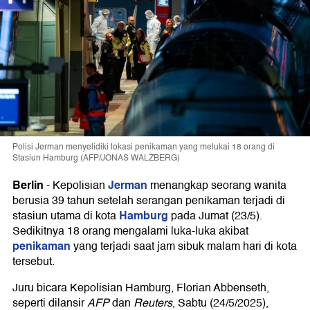
Polisi Jerman menyelidiki lokasi penikaman yang melukai 18 orang di
Stasiun Hamburg (AFP/JONAS WALZBERG)
Berlin
Jerman
-
Kepolisian
menangkap seorang wanita
berusia 39 tahun setelah serangan penikaman terjadi di
Hamburg
stasiun utama di kota
pada Jumat (23/5).
Sedikitnya 18 orang mengalami luka-luka akibat
penikaman
yang terjadi saat jam sibuk malam hari di kota
tersebut.
Juru bicara Kepolisian Hamburg, Florian Abbenseth,
seperti dilansir
AFP
dan
Reuters
, Sabtu (24/5/2025),