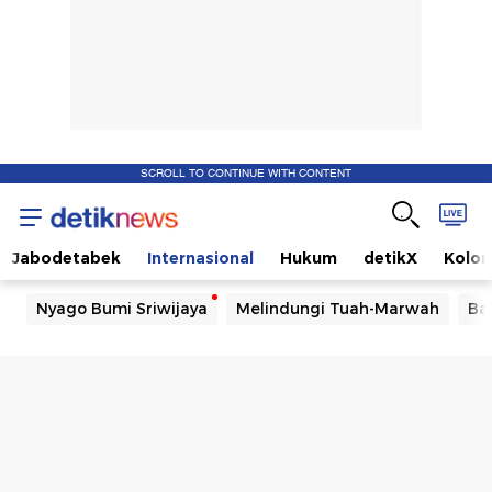
SCROLL TO CONTINUE WITH CONTENT
Jabodetabek
Internasional
Hukum
detikX
Kolo
Nyago Bumi Sriwijaya
Melindungi Tuah-Marwah
Ba