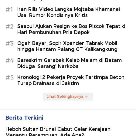
#1
Iran Rilis Video Langka Mojtaba Khamenei
Usai Rumor Kondisinya Kritis
#2
Saepul Ajukan Resign ke Bos Piscok Tepat di
Hari Pembunuhan Pria Depok
#3
Ogah Bayar, Sopir Xpander Tabrak Mobil
hingga Hantam Palang GT Kalikangkung
#4
Bareskrim Gerebek Kelab Malam di Batam
Diduga 'Sarang' Narkoba
#5
Kronologi 2 Pekerja Proyek Tertimpa Beton
Turap Drainase di Jaktim
Lihat Selengkapnya
Berita Terkini
Heboh Sultan Brunei Cabut Gelar Kerajaan
Menantu Perempuan, Ada Apa?