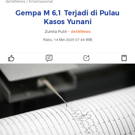
detikNews
Internasional
Gempa M 6,1 Terjadi di Pulau
Kasos Yunani
Zunita Putri -
detikNews
Rabu, 14 Mei 2025 07:49 WIB