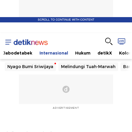
SCROLL TO CONTINUE WITH CONTENT
Jabodetabek
Internasional
Hukum
detikX
Kolo
Nyago Bumi Sriwijaya
Melindungi Tuah-Marwah
Ban
ADVERTISEMENT