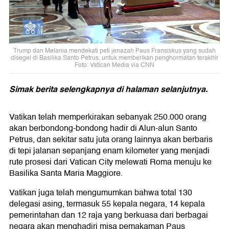
Trump dan Melania mendekati peti jenazah Paus Fransiskus yang sudah
disegel di Basilika Santo Petrus, untuk memberikan penghormatan terakhir
Foto: Vatican Media via CNN
Simak berita selengkapnya di halaman selanjutnya.
Vatikan telah memperkirakan sebanyak 250.000 orang
akan berbondong-bondong hadir di Alun-alun Santo
Petrus, dan sekitar satu juta orang lainnya akan berbaris
di tepi jalanan sepanjang enam kilometer yang menjadi
rute prosesi dari Vatican City melewati Roma menuju ke
Basilika Santa Maria Maggiore.
Vatikan juga telah mengumumkan bahwa total 130
delegasi asing, termasuk 55 kepala negara, 14 kepala
pemerintahan dan 12 raja yang berkuasa dari berbagai
negara akan menghadiri misa pemakaman Paus