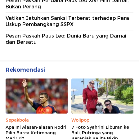
Pesan Paskah Perdana Paus Leo XIV: Pilih Damai,
Bukan Perang
Vatikan Jatuhkan Sanksi Terberat terhadap Para
Uskup Pembangkang SSPX
Pesan Paskah Paus Leo: Dunia Baru yang Damai
dan Bersatu
Rekomendasi
Sepakbola
Wolipop
Apa Ini Alasan-alasan Rodri
7 Foto Syahrini Liburan ke
Pilih Barca Ketimbang
Bali, Putrinya yang
Madrid?
Beranjak Balita Bikin