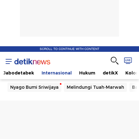
SCROLL TO CONTINUE WITH CONTENT
Jabodetabek
Internasional
Hukum
detikX
Kolo
Nyago Bumi Sriwijaya
Melindungi Tuah-Marwah
Ba