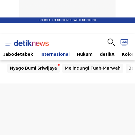
SCROLL TO CONTINUE WITH CONTENT
Jabodetabek
Internasional
Hukum
detikX
Kolo
Nyago Bumi Sriwijaya
Melindungi Tuah-Marwah
Ba