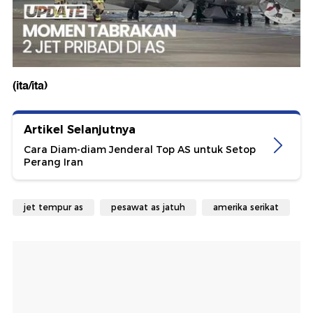
(ita/ita)
Artikel Selanjutnya
Cara Diam-diam Jenderal Top AS untuk Setop
Perang Iran
jet tempur as
pesawat as jatuh
amerika serikat