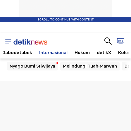
SCROLL TO CONTINUE WITH CONTENT
Jabodetabek
Internasional
Hukum
detikX
Kolo
Nyago Bumi Sriwijaya
Melindungi Tuah-Marwah
Ba