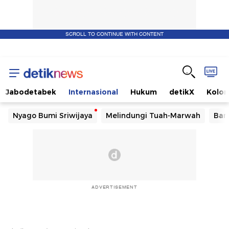
SCROLL TO CONTINUE WITH CONTENT
Jabodetabek
Internasional
Hukum
detikX
Kolo
Nyago Bumi Sriwijaya
Melindungi Tuah-Marwah
Ban
ADVERTISEMENT