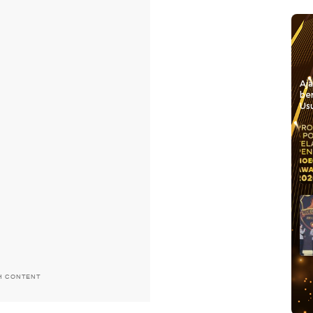
Aj
be
Usu
H CONTENT