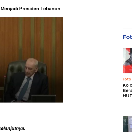
h Menjadi Presiden Lebanon
Fo
Foto
Kolo
Ber
HUT
elanjutnya.