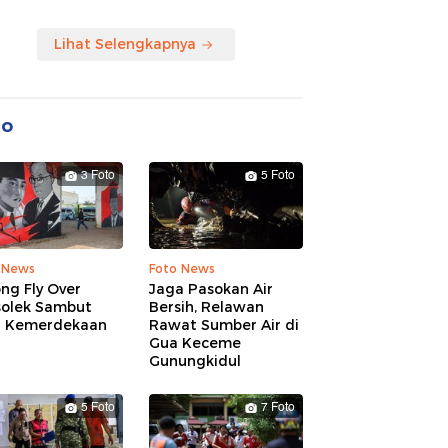
Lihat Selengkapnya
to
3 Foto
5 Foto
 News
Foto News
ng Fly Over
Jaga Pasokan Air
solek Sambut
Bersih, Relawan
 Kemerdekaan
Rawat Sumber Air di
Gua Keceme
Gunungkidul
5 Foto
7 Foto