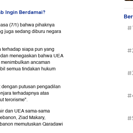
ab Ingin Berdamai?
Ber
asa (7/1) bahwa pihaknya
#
ng juga sedang diburu negara
 terhadap siapa pun yang
#
a, dan menegaskan bahwa UEA
ng menimbulkan ancaman
bil semua tindakan hukum
#
t dengan putusan pengadilan
njara terhadapnya atas
#
 terorisme".
Mesir dan UEA sama-sama
Lebanon, Ziad Makary,
#
ebanon memutuskan Qaradawi