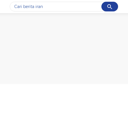
Cancel
Yang sedang ramai dicari
#1
data live draw sgp
#2
piala presiden 2026
#3
prabowo
#4
iran
#5
gempa hari ini
Promoted
Terakhir yang dicari
Loading...