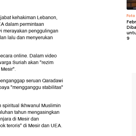
Foto
ejabat kehakiman Lebanon,
Febr
EA dalam permintaan
Dib
wi merayakan penggulingan
untu
lan lalu dan menyerukan
9
secara online. Dalam video
warga Suriah akan "rezim
 Mesir".
menganggap seruan Qaradawi
paya "mengganggu stabilitas"
piritual Ikhwanul Muslimin
puluhan tahun mengasingkan
enjara di Mesir dan
k teroris" di Mesir dan UEA.