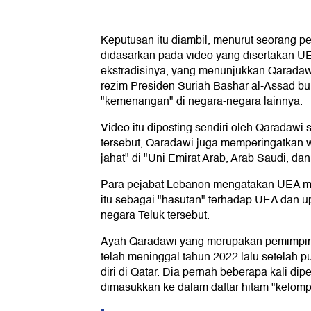
Keputusan itu diambil, menurut seorang p
didasarkan pada video yang disertakan U
ekstradisinya, yang menunjukkan Qarada
rezim Presiden Suriah Bashar al-Assad bu
"kemenangan" di negara-negara lainnya.
Video itu diposting sendiri oleh Qaradawi 
tersebut, Qaradawi juga memperingatkan 
jahat" di "Uni Emirat Arab, Arab Saudi, dan
Para pejabat Lebanon mengatakan UEA 
itu sebagai "hasutan" terhadap UEA dan u
negara Teluk tersebut.
Ayah Qaradawi yang merupakan pemimpin s
telah meninggal tahun 2022 lalu setelah 
diri di Qatar. Dia pernah beberapa kali dip
dimasukkan ke dalam daftar hitam "kelompo