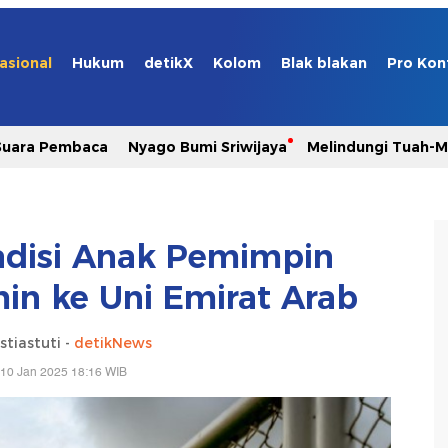
asional
Hukum
detikX
Kolom
Blak blakan
Pro Kon
Suara Pembaca
Nyago Bumi Sriwijaya
Melindungi Tuah-
adisi Anak Pemimpin
in ke Uni Emirat Arab
stiastuti -
detikNews
 10 Jan 2025 18:16 WIB