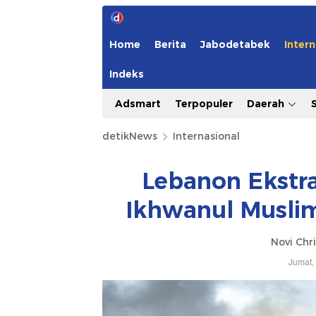
Home
Berita
Jabodetabek
Intern
Indeks
Adsmart
Terpopuler
Daerah
detikNews
Internasional
Lebanon Ekstr
Ikhwanul Muslim
Novi Chri
Jumat,