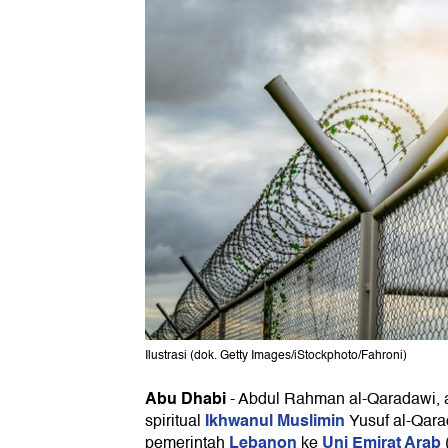
Ilustrasi (dok. Getty Images/iStockphoto/Fahroni)
Abu Dhabi
-
Abdul Rahman al-Qaradawi,
Ikhwanul Muslimin
spiritual
Yusuf al-Qarad
Lebanon
Uni Emirat Arab
pemerintah
ke