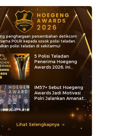
ang penghargaan persembahan detikcom
rsama POLRI kepada sosok polisi teladan.
lkan polisi teladan di sekitarmu!
5 Polisi Teladan
Penerima Hoegeng
Awards 2026, Ini
Kategori dan Kiprahnya
IM57+ Sebut Hoegeng
Awards Jadi Motivasi
Polri Jalankan Amanat
Konstitusi
Lihat Selengkapnya