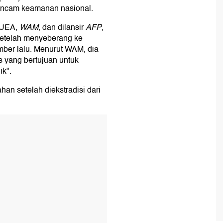
ncam keamanan nasional.
a UEA,
WAM
, dan dilansir
AFP
,
setelah menyeberang ke
mber lalu. Menurut WAM, dia
 yang bertujuan untuk
k".
an setelah diekstradisi dari