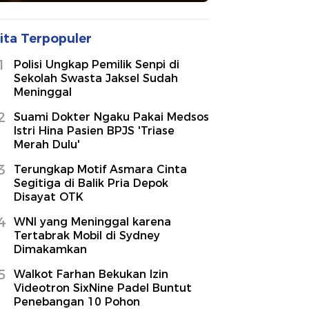
ita Terpopuler
1
Polisi Ungkap Pemilik Senpi di
Sekolah Swasta Jaksel Sudah
Meninggal
2
Suami Dokter Ngaku Pakai Medsos
Istri Hina Pasien BPJS 'Triase
Merah Dulu'
3
Terungkap Motif Asmara Cinta
Segitiga di Balik Pria Depok
Disayat OTK
4
WNI yang Meninggal karena
Tertabrak Mobil di Sydney
Dimakamkan
5
Walkot Farhan Bekukan Izin
Videotron SixNine Padel Buntut
Penebangan 10 Pohon