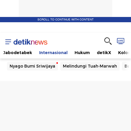
SCROLL TO CONTINUE WITH CONTENT
Jabodetabek
Internasional
Hukum
detikX
Kolo
Nyago Bumi Sriwijaya
Melindungi Tuah-Marwah
Ba