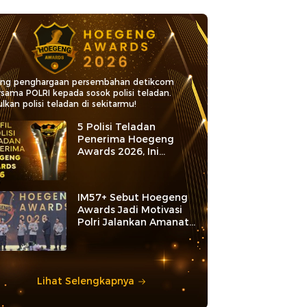
ang penghargaan persembahan detikcom
rsama POLRI kepada sosok polisi teladan.
lkan polisi teladan di sekitarmu!
5 Polisi Teladan
Penerima Hoegeng
Awards 2026, Ini
Kategori dan Kiprahnya
IM57+ Sebut Hoegeng
Awards Jadi Motivasi
Polri Jalankan Amanat
Konstitusi
Lihat Selengkapnya