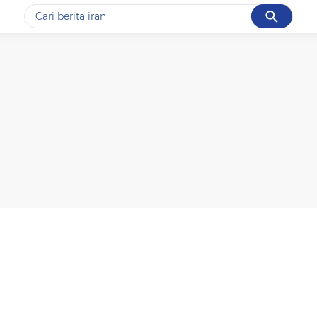
Cancel
Yang sedang ramai dicari
#1
data live draw sgp
#2
gempa hari ini
#3
prabowo
#4
iran
#5
demo
Promoted
Terakhir yang dicari
Loading...