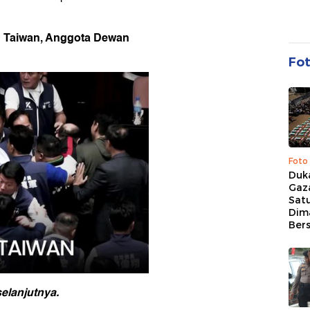
en Taiwan, Anggota Dewan
Fo
Foto
Duk
Gaz
Sat
Dim
Ber
elanjutnya.