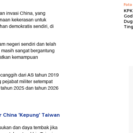
Foto
KPK 
n invasi China, yang
God
naan kekerasan untuk
Duga
an demokratis sendiri, di
Tin
am negeri sendiri dan telah
n masih sangat bergantung
gkatkan kemampuan
canggih dari AS tahun 2019
 pejabat militer setempat
n tahun 2025 dan tahun 2026
r China 'Kepung' Taiwan
sukan dan daya tembak jika