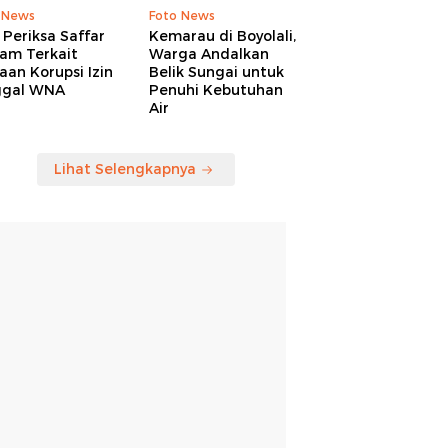
 News
Foto News
Periksa Saffar
Kemarau di Boyolali,
am Terkait
Warga Andalkan
an Korupsi Izin
Belik Sungai untuk
ggal WNA
Penuhi Kebutuhan
Air
Lihat Selengkapnya