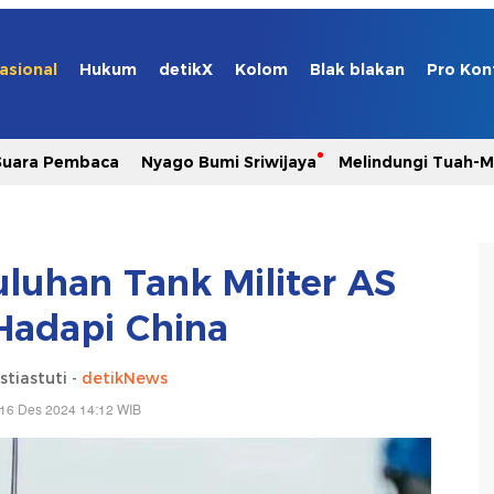
asional
Hukum
detikX
Kolom
Blak blakan
Pro Kon
Suara Pembaca
Nyago Bumi Sriwijaya
Melindungi Tuah-
luhan Tank Militer AS
Hadapi China
stiastuti -
detikNews
 16 Des 2024 14:12 WIB