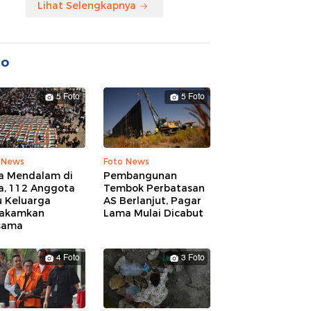
Lihat Selengkapnya
to
5 Foto
5 Foto
 News
Foto News
a Mendalam di
Pembangunan
a, 112 Anggota
Tembok Perbatasan
u Keluarga
AS Berlanjut, Pagar
akamkan
Lama Mulai Dicabut
sama
4 Foto
3 Foto