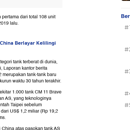
Ber
pertama dari total 108 unit
019 lalu.
#
hina Berlayar Kelilingi
#
gori tank terberat di dunia,
i, Laporan kantor berita
#
 merupakan tank-tank baru
urun waktu 30 tahun terakhir.
 sekitar 1.000 tank CM 11 Brave
#
an AS, yang teknologinya
intah Taipei sebelum
#
dari US$ 1,2 miliar (Rp 19,2
ms.
i China atas pasokan tank AS