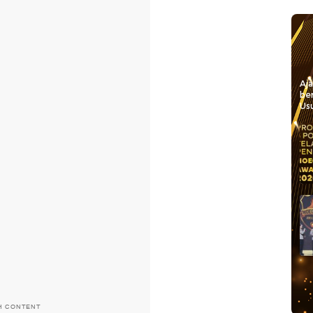
Aj
be
Usu
H CONTENT