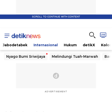
SCROLL TO CONTINUE WITH CONTENT
Jabodetabek
Internasional
Hukum
detikX
Kolo
Nyago Bumi Sriwijaya
Melindungi Tuah-Marwah
Ban
ADVERTISEMENT