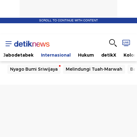
SCROLL TO CONTINUE WITH CONTENT
Jabodetabek
Internasional
Hukum
detikX
Kolo
Nyago Bumi Sriwijaya
Melindungi Tuah-Marwah
Ba