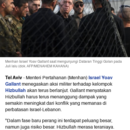
Menhan Israel Yoav Gallant saat mengunjungi Dataran Tinggi Golan pada
Juli lalu (dok. AFP/MENAHEM KAHANA)
Tel Aviv
Israel
Yoav
-
Menteri Pertahanan (Menhan)
Gallant
menegaskan aksi militer terhadap kelompok
Hizbullah
akan terus berlanjut. Gallant menyatakan
Hizbullah harus terus menanggung dampak yang
semakin meningkat dari konflik yang memanas di
perbatasan Israel-Lebanon.
"Dalam fase baru perang ini terdapat peluang besar,
namun juga risiko besar. Hizbullah merasa teraniaya.