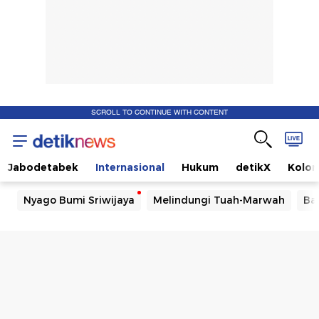
SCROLL TO CONTINUE WITH CONTENT
Jabodetabek
Internasional
Hukum
detikX
Kolo
Nyago Bumi Sriwijaya
Melindungi Tuah-Marwah
Ba