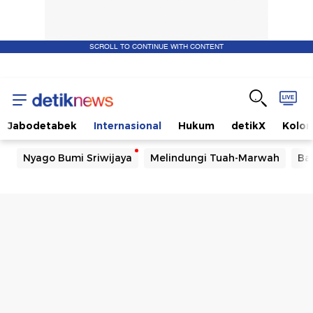
SCROLL TO CONTINUE WITH CONTENT
Jabodetabek
Internasional
Hukum
detikX
Kolo
Nyago Bumi Sriwijaya
Melindungi Tuah-Marwah
Ba