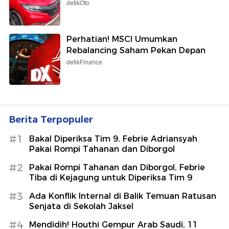
detikOto
Perhatian! MSCI Umumkan
Rebalancing Saham Pekan Depan
detikFinance
Berita Terpopuler
#1
Bakal Diperiksa Tim 9, Febrie Adriansyah
Pakai Rompi Tahanan dan Diborgol
#2
Pakai Rompi Tahanan dan Diborgol, Febrie
Tiba di Kejagung untuk Diperiksa Tim 9
#3
Ada Konflik Internal di Balik Temuan Ratusan
Senjata di Sekolah Jaksel
#4
Mendidih! Houthi Gempur Arab Saudi, 11