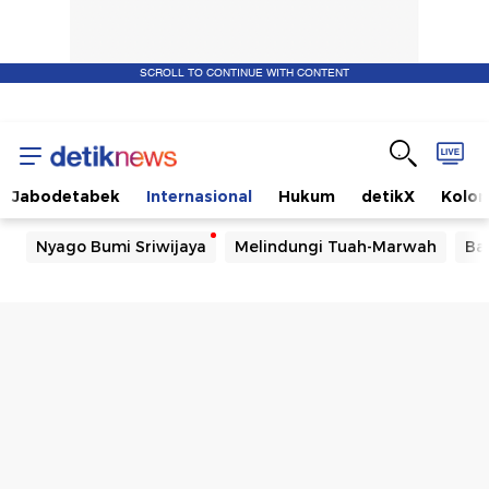
SCROLL TO CONTINUE WITH CONTENT
Jabodetabek
Internasional
Hukum
detikX
Kolo
Nyago Bumi Sriwijaya
Melindungi Tuah-Marwah
Ba