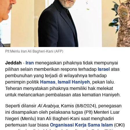
Plt Menlu Iran Ali Bagheri-Kani (AFP)
Jeddah
Iran
-
menegaskan pihaknya tidak mempunyai
Israel
pilihan selain memberikan respons terhadap
atas
pembunuhan yang terjadi di wilayahnya terhadap
Hamas
Ismail Haniyeh
pemimpin politik
,
, pekan lalu.
Teheran menyatakan pihaknya memiliki hak melekat
untuk melancarkan pembalasan atas kematian Haniyeh.
Seperti dilansir
Al Arabiya
, Kamis (8/8/2024), penegasan
ini disampaikan oleh pelaksana tugas (Plt) Menteri Luar
Negeri (Menlu) Iran Ali Bagheri-Kani saat menghadiri
Organisasi Kerja Sama Islam
pertemuan luar biasa
(OKI)