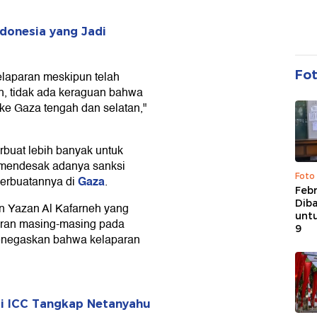
ndonesia yang Jadi
Fo
elaparan meskipun telah
, tidak ada keraguan bahwa
 ke Gaza tengah dan selatan,"
buat lebih banyak untuk
 mendesak adanya sanksi
Foto
Gaza
perbuatannya di
.
Febr
Dib
an Yazan Al Kafarneh yang
untu
aran masing-masing pada
9
 menegaskan bahwa kelaparan
gi ICC Tangkap Netanyahu