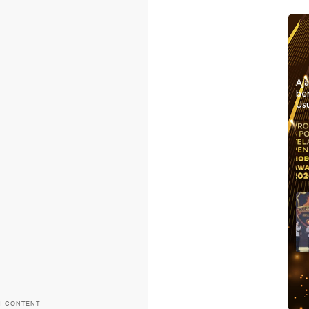
Aj
be
Usu
H CONTENT