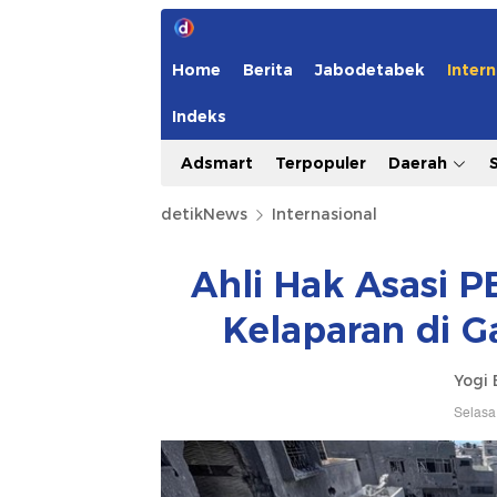
Home
Berita
Jabodetabek
Intern
Indeks
Adsmart
Terpopuler
Daerah
detikNews
Internasional
Ahli Hak Asasi PB
Kelaparan di G
Yogi 
Selasa