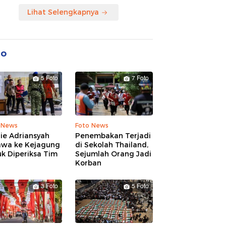
Lihat Selengkapnya
to
5 Foto
7 Foto
 News
Foto News
ie Adriansyah
Penembakan Terjadi
awa ke Kejagung
di Sekolah Thailand,
k Diperiksa Tim
Sejumlah Orang Jadi
Korban
3 Foto
5 Foto