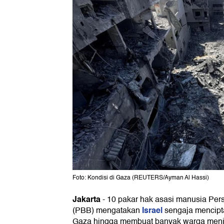
Foto: Kondisi di Gaza (REUTERS/Ayman Al Hassi)
Jakarta
-
10 pakar hak asasi manusia Per
Israel
(PBB) mengatakan
sengaja mencipt
Gaza hingga membuat banyak warga menin