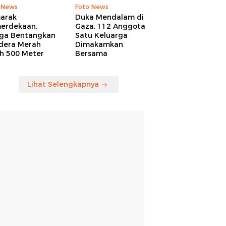
 News
Foto News
arak
Duka Mendalam di
erdekaan,
Gaza, 112 Anggota
ga Bentangkan
Satu Keluarga
dera Merah
Dimakamkan
ih 500 Meter
Bersama
Lihat Selengkapnya