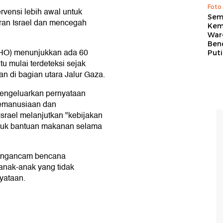
Foto
rvensi lebih awal untuk
Sem
an Israel dan mencegah
Kem
War
Ben
WHO) menunjukkan ada 60
Put
tu mulai terdeteksi sejak
n di bagian utara Jalur Gaza.
engeluarkan pernyataan
emanusiaan dan
srael melanjutkan "kebijakan
ruk bantuan makanan selama
mengancam bencana
anak-anak yang tidak
yataan.