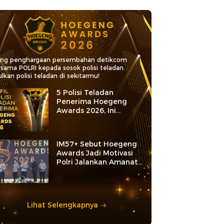
ang penghargaan persembahan detikcom
rsama POLRI kepada sosok polisi teladan.
lkan polisi teladan di sekitarmu!
5 Polisi Teladan
Penerima Hoegeng
Awards 2026, Ini
Kategori dan Kiprahnya
IM57+ Sebut Hoegeng
Awards Jadi Motivasi
Polri Jalankan Amanat
Konstitusi
Lihat Selengkapnya