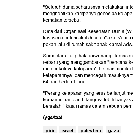
"Seluruh dunia seharusnya melakukan inte
menghentikan kampanye genosida kelapar
kematian tersebut."
Data dari Organisasi Kesehatan Dunia (
kasus malnutrisi akut di jalur Gaza. Kasus i
pekan lalu di rumah sakit anak Kamal Adwa
Sementara itu, pihak berwenang Hamas m
terbaru yang menggambarkan "bencana k
meningkatnya kelaparan". Hamas menilai I
kelaparannya" dan mencegah masuknya t
64 hari berturut-turut.
"Perang kelaparan yang terus berlanjut 
kemanusiaan dan hilangnya lebih banyak 
bersalah," kata Hamas dalam sebuah pern
(ygs/taa)
pbb
israel
palestina
gaza