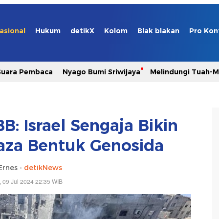
asional
Hukum
detikX
Kolom
Blak blakan
Pro Kon
Suara Pembaca
Nyago Bumi Sriwijaya
Melindungi Tuah-
B: Israel Sengaja Bikin
aza Bentuk Genosida
Ernes -
detikNews
, 09 Jul 2024 22:35 WIB