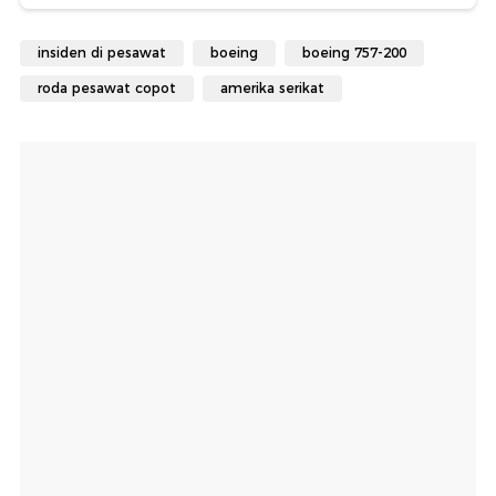
insiden di pesawat
boeing
boeing 757-200
roda pesawat copot
amerika serikat