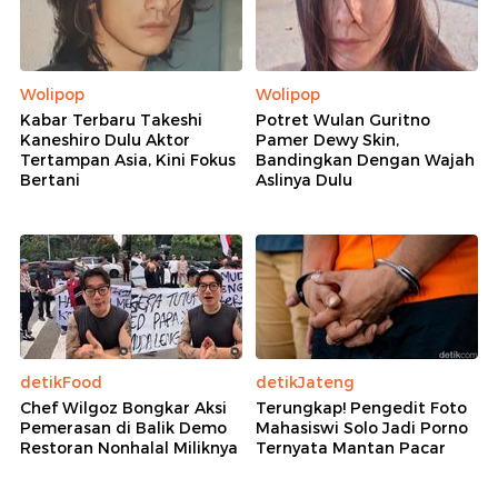
Wolipop
Wolipop
Kabar Terbaru Takeshi
Potret Wulan Guritno
Kaneshiro Dulu Aktor
Pamer Dewy Skin,
Tertampan Asia, Kini Fokus
Bandingkan Dengan Wajah
Bertani
Aslinya Dulu
detikFood
detikJateng
Chef Wilgoz Bongkar Aksi
Terungkap! Pengedit Foto
Pemerasan di Balik Demo
Mahasiswi Solo Jadi Porno
Restoran Nonhalal Miliknya
Ternyata Mantan Pacar