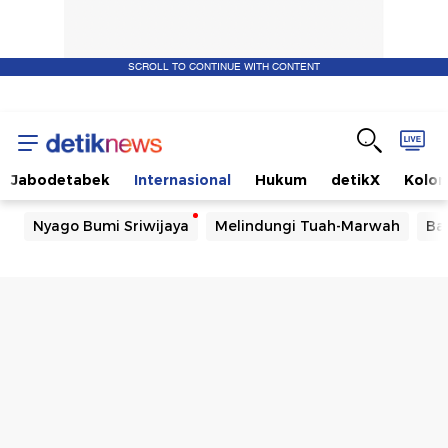
SCROLL TO CONTINUE WITH CONTENT
Jabodetabek
Internasional
Hukum
detikX
Kolo
Nyago Bumi Sriwijaya
Melindungi Tuah-Marwah
Ba