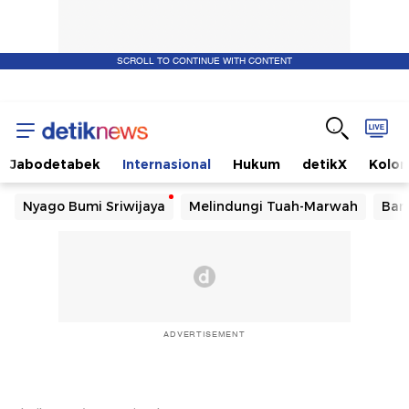
SCROLL TO CONTINUE WITH CONTENT
Jabodetabek
Internasional
Hukum
detikX
Kolo
Nyago Bumi Sriwijaya
Melindungi Tuah-Marwah
Ban
ADVERTISEMENT