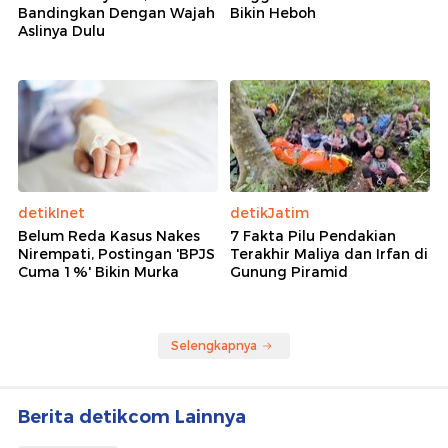
Bandingkan Dengan Wajah
Bikin Heboh
Aslinya Dulu
detikInet
detikJatim
Belum Reda Kasus Nakes
7 Fakta Pilu Pendakian
Nirempati, Postingan 'BPJS
Terakhir Maliya dan Irfan di
Cuma 1%' Bikin Murka
Gunung Piramid
Selengkapnya
Berita detikcom Lainnya