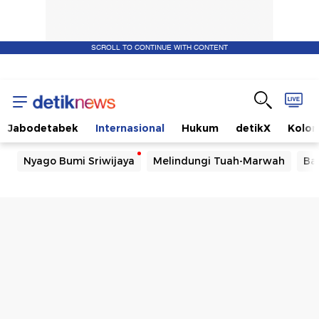
SCROLL TO CONTINUE WITH CONTENT
Jabodetabek
Internasional
Hukum
detikX
Kolo
Nyago Bumi Sriwijaya
Melindungi Tuah-Marwah
Ba