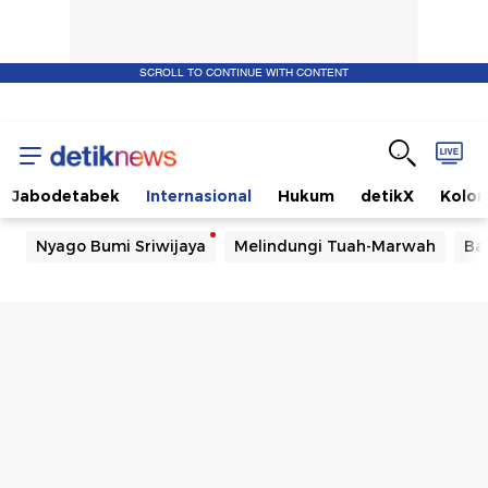
SCROLL TO CONTINUE WITH CONTENT
Jabodetabek
Internasional
Hukum
detikX
Kolo
Nyago Bumi Sriwijaya
Melindungi Tuah-Marwah
Ba