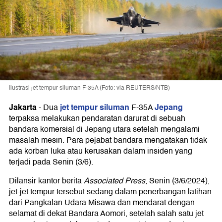
Ilustrasi jet tempur siluman F-35A (Foto: via REUTERS/NTB)
Jakarta
jet tempur siluman
Jepang
-
Dua
F-35A
terpaksa melakukan pendaratan darurat di sebuah
bandara komersial di Jepang utara setelah mengalami
masalah mesin. Para pejabat bandara mengatakan tidak
ada korban luka atau kerusakan dalam insiden yang
terjadi pada Senin (3/6).
Dilansir kantor berita
Associated Press
, Senin (3/6/2024),
jet-jet tempur tersebut sedang dalam penerbangan latihan
dari Pangkalan Udara Misawa dan mendarat dengan
selamat di dekat Bandara Aomori, setelah salah satu jet