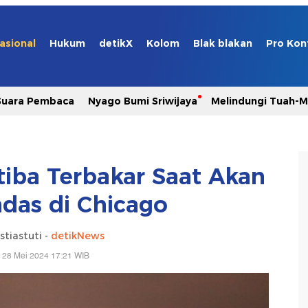
asional
Hukum
detikX
Kolom
Blak blakan
Pro Kon
Suara Pembaca
Nyago Bumi Sriwijaya
Melindungi Tuah-
tiba Terbakar Saat Akan
ndas di Chicago
stiastuti -
detikNews
 28 Mei 2024 17:21 WIB