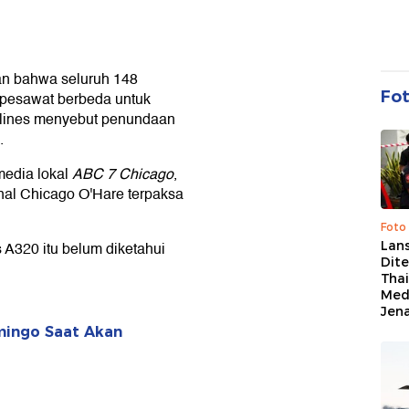
an bahwa seluruh 148
Fo
pesawat berbeda untuk
irlines menyebut penundaan
.
media lokal
ABC 7 Chicago
,
onal Chicago O'Hare terpaksa
Foto
Lan
A320 itu belum diketahui
Dit
Thai
Med
Jen
mingo Saat Akan