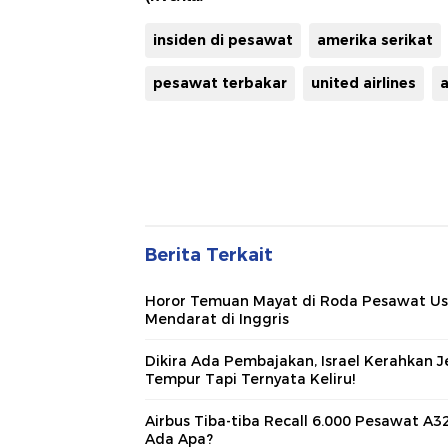
insiden di pesawat
amerika serikat
pesawat terbakar
united airlines
a
Berita Terkait
Horor Temuan Mayat di Roda Pesawat Us
Mendarat di Inggris
Dikira Ada Pembajakan, Israel Kerahkan J
Tempur Tapi Ternyata Keliru!
Airbus Tiba-tiba Recall 6.000 Pesawat A3
Ada Apa?