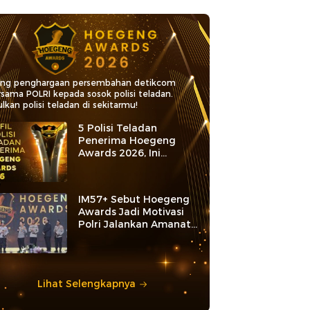
ang penghargaan persembahan detikcom
rsama POLRI kepada sosok polisi teladan.
lkan polisi teladan di sekitarmu!
5 Polisi Teladan
Penerima Hoegeng
Awards 2026, Ini
Kategori dan Kiprahnya
IM57+ Sebut Hoegeng
Awards Jadi Motivasi
Polri Jalankan Amanat
Konstitusi
Lihat Selengkapnya