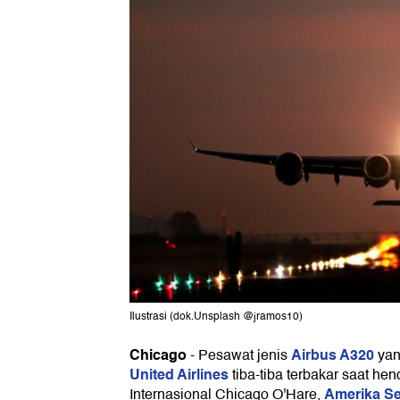
Ilustrasi (dok.Unsplash @jramos10)
Chicago
Airbus A320
-
Pesawat jenis
yan
United Airlines
tiba-tiba terbakar saat he
Amerika Se
Internasional Chicago O'Hare,