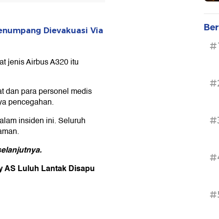
Ber
enumpang Dievakuasi Via
#
 jenis Airbus A320 itu
#
 dan para personel medis
aya pencegahan.
#
lam insiden ini. Seluruh
 aman.
elanjutnya.
#
y AS Luluh Lantak Disapu
#