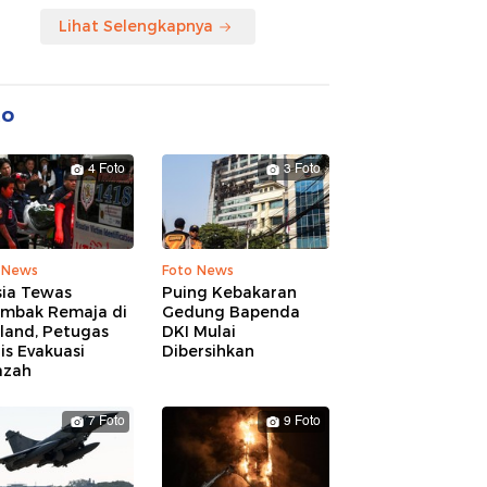
Lihat Selengkapnya
to
4 Foto
3 Foto
 News
Foto News
sia Tewas
Puing Kebakaran
embak Remaja di
Gedung Bapenda
land, Petugas
DKI Mulai
is Evakuasi
Dibersihkan
azah
7 Foto
9 Foto