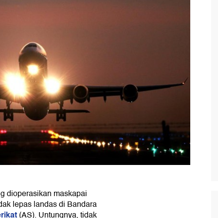
g dioperasikan maskapai
ndak lepas landas di Bandara
rikat
(AS). Untungnya, tidak