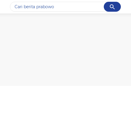
Cancel
Yang sedang ramai dicari
#1
data live draw sgp
#2
kebakaran
#3
prabowo
#4
iran
#5
gempa hari ini
Promoted
Terakhir yang dicari
Loading...