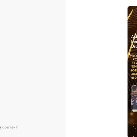
Aj
be
Usu
H CONTENT