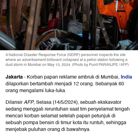
A National Disaster Response Force (NDRF) personnel inspects the site
where an advertisement billboard collapsed at a petrol station following a
dust storm in Mumbai on May 13, 2024. (Photo by Punit PARANJPE / AFP)
Jakarta
India
-
Korban papan reklame ambruk di Mumbai,
dilaporkan bertambah menjadi 12 orang. Sebanyak 60
orang mengalami luka-luka.
Dilansir
AFP
, Selasa (14/5/2024), sebuah ekskavator
sedang menggali reruntuhan saat tim penyelamat tengah
mencari korban selamat setelah papan petunjuk di
sebuah pompa bensin di timur kota itu runtuh, sehingga
menjebak puluhan orang di bawahnya.