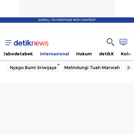
SCROLL TO CONTINUE WITH CONTENT
Jabodetabek
Internasional
Hukum
detikX
Kolo
Nyago Bumi Sriwijaya
Melindungi Tuah-Marwah
Ba