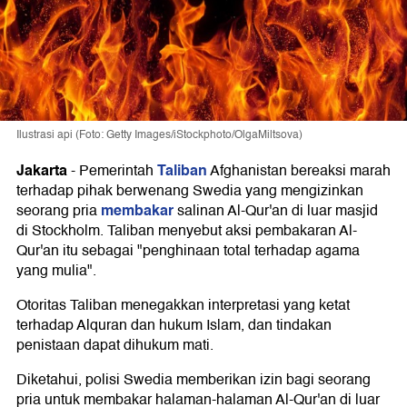
Ilustrasi api (Foto: Getty Images/iStockphoto/OlgaMiltsova)
Jakarta
Taliban
-
Pemerintah
Afghanistan bereaksi marah
terhadap pihak berwenang Swedia yang mengizinkan
membakar
seorang pria
salinan Al-Qur'an di luar masjid
di Stockholm. Taliban menyebut aksi pembakaran Al-
Qur'an itu sebagai "penghinaan total terhadap agama
yang mulia".
Otoritas Taliban menegakkan interpretasi yang ketat
terhadap Alquran dan hukum Islam, dan tindakan
penistaan dapat dihukum mati.
Diketahui, polisi Swedia memberikan izin bagi seorang
pria untuk membakar halaman-halaman Al-Qur'an di luar