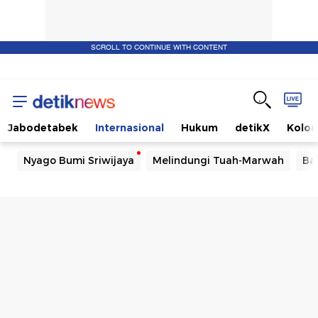
SCROLL TO CONTINUE WITH CONTENT
Jabodetabek
Internasional
Hukum
detikX
Kolo
Nyago Bumi Sriwijaya
Melindungi Tuah-Marwah
Ba