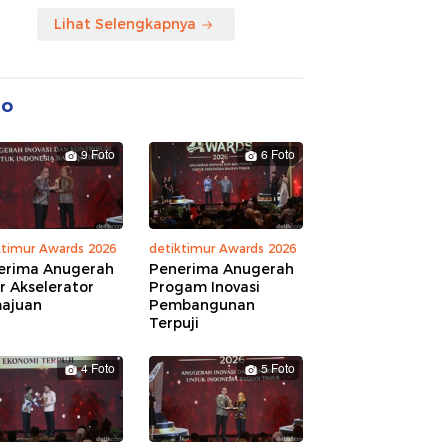
Lihat Selengkapnya
to
9 Foto
6 Foto
ktimur Awards 2026
detiktimur Awards 2026
erima Anugerah
Penerima Anugerah
r Akselerator
Progam Inovasi
ajuan
Pembangunan
Terpuji
4 Foto
5 Foto