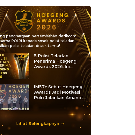
ang penghargaan persembahan detikcom
rsama POLRI kepada sosok polisi teladan.
lkan polisi teladan di sekitarmu!
5 Polisi Teladan
Penerima Hoegeng
Awards 2026, Ini
Kategori dan Kiprahnya
IM57+ Sebut Hoegeng
Awards Jadi Motivasi
Polri Jalankan Amanat
Konstitusi
Lihat Selengkapnya