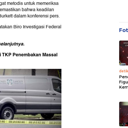
ngat metodis untuk memeriksa
n memastikan bahwa keadilan
urkett dalam konferensi pers.
an Biro Investigasi Federal
Fo
elanjutnya.
di TKP Penembakan Massal
deti
Pen
Figu
Kem