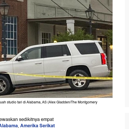
ebuah studio tari di Alabama, AS (Alex Gladden/The Montgomery
waskan sedikitnya empat
Alabama
Amerika Serikat
,