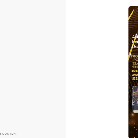
Aj
be
Usu
H CONTENT