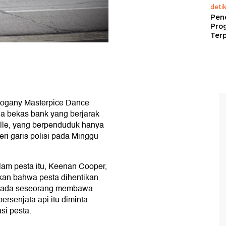
deti
Pen
Pro
Terp
ahogany Masterpice Dance
ua bekas bank yang berjarak
ille, yang berpenduduk hanya
ri garis polisi pada Minggu
lam pesta itu, Keenan Cooper,
kan bahwa pesta dihentikan
ar ada seseorang membawa
ersenjata api itu diminta
si pesta.