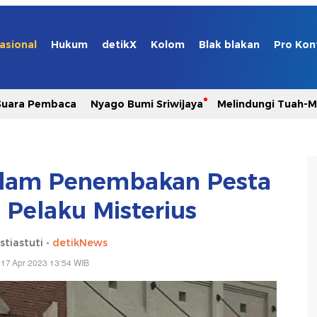
asional
Hukum
detikX
Kolom
Blak blakan
Pro Kon
Suara Pembaca
Nyago Bumi Sriwijaya
Melindungi Tuah-
alam Penembakan Pesta
, Pelaku Misterius
stiastuti -
detikNews
 17 Apr 2023 13:54 WIB