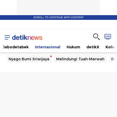
SCROLL TO CONTINUE WITH CONTENT
Jabodetabek
Internasional
Hukum
detikX
Kolo
Nyago Bumi Sriwijaya
Melindungi Tuah-Marwah
Ba