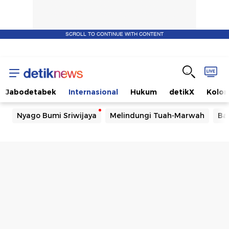
SCROLL TO CONTINUE WITH CONTENT
Jabodetabek
Internasional
Hukum
detikX
Kolo
Nyago Bumi Sriwijaya
Melindungi Tuah-Marwah
Ba