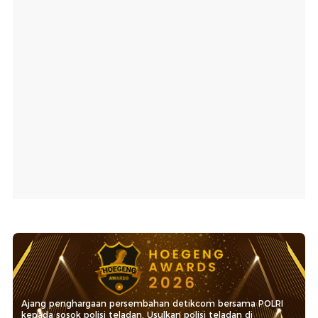
Ajang penghargaan persembahan detikcom bersama POLRI
kepada sosok polisi teladan. Usulkan polisi teladan di