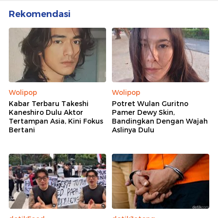
Lihat Selengkapnya
Berita Terkait
Trump Desak Putin Akhiri Perang Ukraina
Putin Akui Rusia Kekurangan BBM Usai Terus
Digempur Ukraina
Rusia Luncurkan Serangan Rudal dan Drone ke
Ukraina, 11 Orang Tewas
Rekomendasi