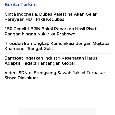
#1
Saepul Pemutilasi Pria di Depok Gabung Grup
Sesama Jenis, Rencanakan Bunuh Korban
#2
Roy Suryo Kalah Lagi di Praperadilan Ketiga
#3
Kecelakaan Bus ALS Tewaskan 19 Orang, 2
Bos Perusahaan Jadi Tersangka
#4
KPK Panggil Rudy Tanoesoedibjo Tersangka
Kasus Korupsi Bansos Tahun 2020
#5
Kobra di Karanganyar Telan Pisau hingga
Perut Terbelah, Diduga Stres
Lihat Selengkapnya
Berita Terkini
Cinta Indonesia, Dubes Palestina Akan Gelar
Perayaan HUT RI di Kedubes