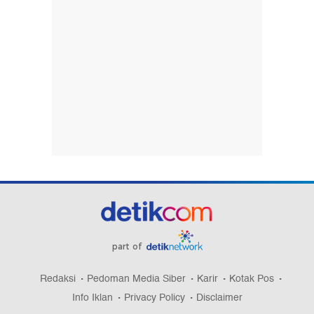
150 Peneliti BRIN Bakal Paparkan Hasil Riset
Pangan hingga Nuklir ke Prabowo
Presiden Iran Ungkap Komunikasi dengan Mojtaba
Khamenei 'Sangat Sulit'
Bamsoet Ingatkan Industri Kesehatan Harus
Adaptif Hadapi Tantangan Global
Video: SDN di Srengseng Sawah Jaksel Terbakar,
Siswa Dievakuasi