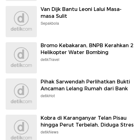
Selengkapnya
Berita detikcom Lainnya
Satu Keluarga Keracunan MBG,
Kepala BGN Sebut Makanan Dibawa
Pulang
detikHealth
HP Ala BlackBerry Bangkit Kembali,
Ini Alasannya
detikInet
Van Dijk Bantu Leoni Lalui Masa-
masa Sulit
Sepakbola