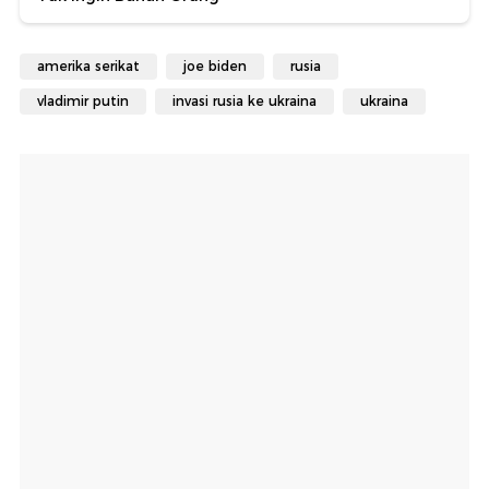
amerika serikat
joe biden
rusia
vladimir putin
invasi rusia ke ukraina
ukraina