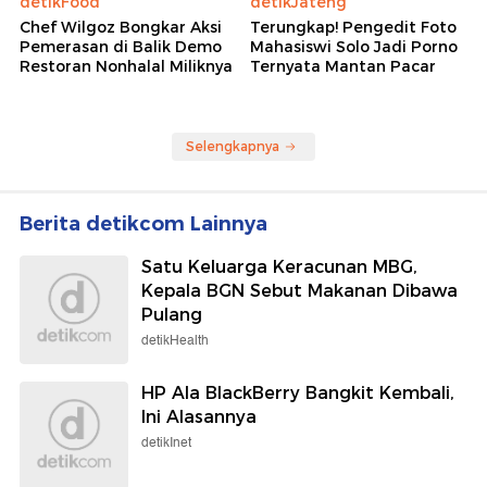
Wolipop
Wolipop
Kabar Terbaru Takeshi
Potret Wulan Guritno
Kaneshiro Dulu Aktor
Pamer Dewy Skin,
Tertampan Asia, Kini Fokus
Bandingkan Dengan Wajah
Bertani
Aslinya Dulu
detikFood
detikJateng
Chef Wilgoz Bongkar Aksi
Terungkap! Pengedit Foto
Pemerasan di Balik Demo
Mahasiswi Solo Jadi Porno
Restoran Nonhalal Miliknya
Ternyata Mantan Pacar