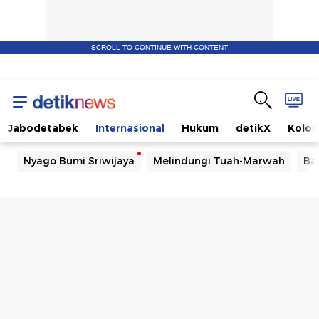
SCROLL TO CONTINUE WITH CONTENT
Jabodetabek
Internasional
Hukum
detikX
Kolo
Nyago Bumi Sriwijaya
Melindungi Tuah-Marwah
Ba