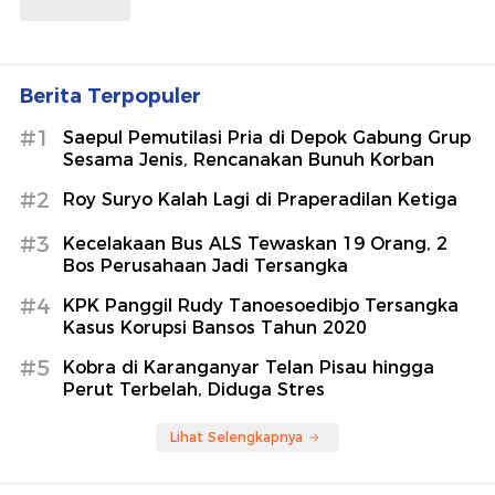
Bromo Kebakaran, BNPB Kerahkan 2
Helikopter Water Bombing
detikTravel
Pihak Sarwendah Perlihatkan Bukti
Ancaman Lelang Rumah dari Bank
detikHot
Kobra di Karanganyar Telan Pisau
hingga Perut Terbelah, Diduga Stres
detikNews
Berita Terpopuler