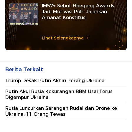
Ajang penghargaan persembahan detikcom bersama POLRI
kepada sosok polisi teladan. Usulkan polisi teladan di
sekitarmu!
5 Polisi Teladan Penerima
Hoegeng Awards 2026, Ini
Kategori dan Kiprahnya
IM57+ Sebut Hoegeng Awards
Jadi Motivasi Polri Jalankan
Amanat Konstitusi