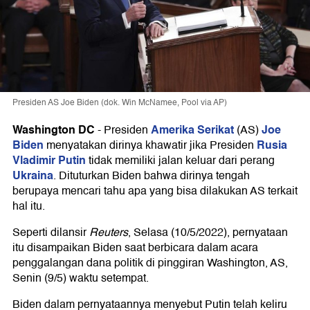
Presiden AS Joe Biden (dok. Win McNamee, Pool via AP)
Washington DC
Amerika Serikat
Joe
-
Presiden
(AS)
Biden
Rusia
menyatakan dirinya khawatir jika Presiden
Vladimir Putin
tidak memiliki jalan keluar dari perang
Ukraina
. Dituturkan Biden bahwa dirinya tengah
berupaya mencari tahu apa yang bisa dilakukan AS terkait
hal itu.
Seperti dilansir
Reuters
, Selasa (10/5/2022), pernyataan
itu disampaikan Biden saat berbicara dalam acara
penggalangan dana politik di pinggiran Washington, AS,
Senin (9/5) waktu setempat.
Biden dalam pernyataannya menyebut Putin telah keliru